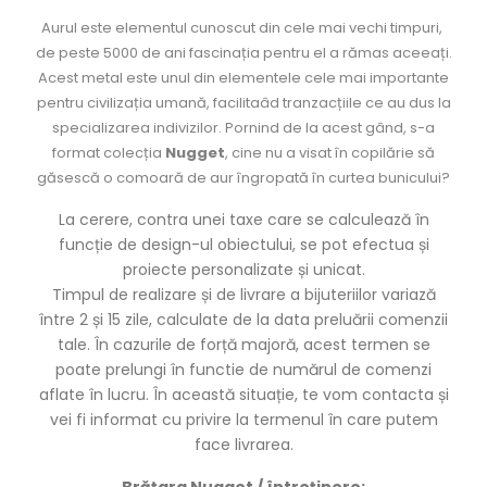
Aurul este elementul cunoscut din cele mai vechi timpuri,
de peste 5000 de ani fascinația pentru el a rămas aceeați.
Acest metal este unul din elementele cele mai importante
pentru civilizația umană, facilitaâd tranzacțiile ce au dus la
specializarea indivizilor. Pornind de la acest gând, s-a
format colecția
Nugget
, cine nu a visat în copilărie să
găsescă o comoară de aur îngropată în curtea bunicului?
La cerere, contra unei taxe care se calculează în
funcție de design-ul obiectului, se pot efectua și
proiecte personalizate și unicat.
Timpul de realizare și de livrare a bijuteriilor variază
între 2 și 15 zile, calculate de la data preluării comenzii
tale. În cazurile de forță majoră, acest termen se
poate prelungi în functie de numărul de comenzi
aflate în lucru. În această situație, te vom contacta și
vei fi informat cu privire la termenul în care putem
face livrarea.
Brățara Nugget / întreținere: