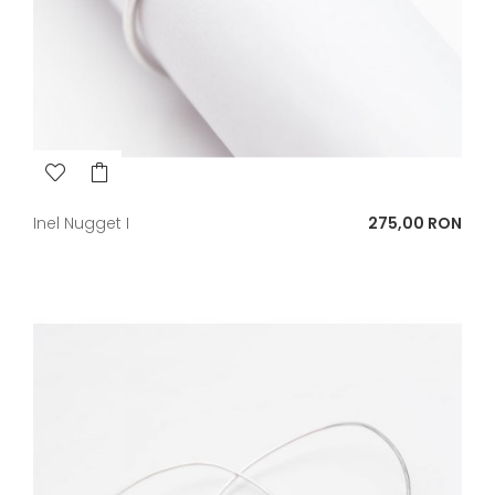
Pret
Inel Nugget I
275,00 RON