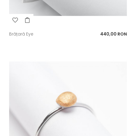
Pret
Brățară Eye
440,00 RON