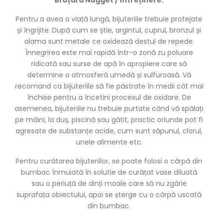
Pentru a avea o viață lungă, bijuteriile trebuie protejate
și îngrijite. După cum se știe, argintul, cuprul, bronzul și
alama sunt metale ce oxidează destul de repede.
Înnegrirea este mai rapidă într-o zonă zu poluare
ridicată sau surse de apă în apropiere care să
determine o atmosferă umedă și sulfuroasă. Vă
recomand ca bijuteriile să fie păstrate în medii cât mai
închise pentru a încetini procesul de oxidare. De
asemenea, bijuteriile nu trebuie purtate când vă spălați
pe mâini, la duș, piscină sau gătit, practic oriunde pot fi
agresate de substanțe acide, cum sunt săpunul, clorul,
unele alimente etc.
Pentru curătarea bijuteriilor, se poate folosi o cârpă din
bumbac înmuiată în solutie de curățat vase diluată
sau o periuță de dinți moale care să nu zgârie
suprafața obiectului, apoi se șterge cu o cârpă uscată
din bumbac.