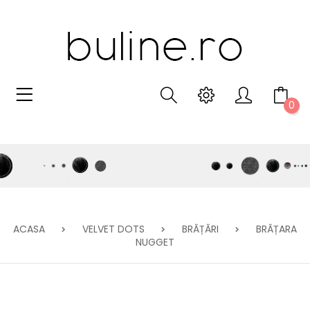
0
ACASA
VELVET DOTS
BRĂȚĂRI
BRĂȚARA
NUGGET