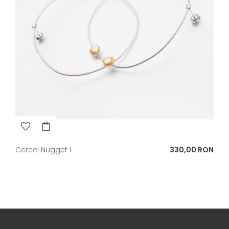
Pret
Cercei Nugget I
330,00 RON