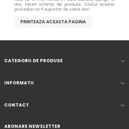
dvs, faceti schimb de produse. Costul acestei
proceduri va fi suportat de catre dvs!
CATEGORII DE PRODUSE

INFORMATII

CONTACT

ABONARE NEWSLETTER