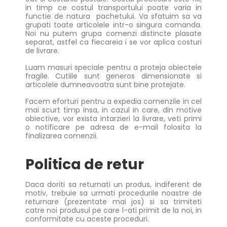
in timp ce costul transportului poate varia in
functie de natura pachetului. Va sfatuim sa va
grupati toate articolele intr-o singura comanda.
Noi nu putem grupa comenzi distincte plasate
separat, astfel ca fiecareia i se vor aplica costuri
de livrare.
Luam masuri speciale pentru a proteja obiectele
fragile. Cutiile sunt generos dimensionate si
articolele dumneavoatra sunt bine protejate.
Facem eforturi pentru a expedia comenzile in cel
mai scurt timp insa, in cazul in care, din motive
obiective, vor exista intarzieri la livrare, veti primi
o notificare pe adresa de e-mail folosita la
finalizarea comenzii.
Politica de retur
Daca doriti sa returnati un produs, indiferent de
motiv, trebuie sa urmati procedurile noastre de
returnare (prezentate mai jos) si sa trimiteti
catre noi produsul pe care l-ati primit de la noi, in
conformitate cu aceste proceduri.