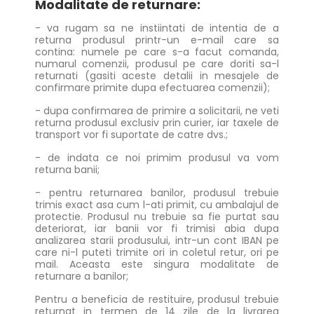
Modalitate de returnare:
- va rugam sa ne instiintati de intentia de a
returna produsul printr-un e-mail care sa
contina: numele pe care s-a facut comanda,
numarul comenzii, produsul pe care doriti sa-l
returnati (gasiti aceste detalii in mesajele de
confirmare primite dupa efectuarea comenzii);
- dupa confirmarea de primire a solicitarii, ne veti
returna produsul exclusiv prin curier, iar taxele de
transport vor fi suportate de catre dvs.;
- de indata ce noi primim produsul va vom
returna banii;
- pentru returnarea banilor, produsul trebuie
trimis exact asa cum l-ati primit, cu ambalajul de
protectie. Produsul nu trebuie sa fie purtat sau
deteriorat, iar banii vor fi trimisi abia dupa
analizarea starii produsului, intr-un cont IBAN pe
care ni-l puteti trimite ori in coletul retur, ori pe
mail. Aceasta este singura modalitate de
returnare a banilor;
Pentru a beneficia de restituire, produsul trebuie
returnat in termen de 14 zile de la livrarea