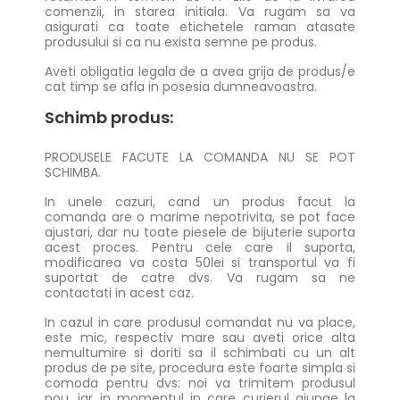
comenzii, in starea initiala. Va rugam sa va
asigurati ca toate etichetele raman atasate
produsului si ca nu exista semne pe produs.
Aveti obligatia legala de a avea grija de produs/e
cat timp se afla in posesia dumneavoastra.
Schimb produs:
PRODUSELE FACUTE LA COMANDA NU SE POT
SCHIMBA.
In unele cazuri, cand un produs facut la
comanda are o marime nepotrivita, se pot face
ajustari, dar nu toate piesele de bijuterie suporta
acest proces. Pentru cele care il suporta,
modificarea va costa 50lei si transportul va fi
suportat de catre dvs. Va rugam sa ne
contactati in acest caz.
In cazul in care produsul comandat nu va place,
este mic, respectiv mare sau aveti orice alta
nemultumire si doriti sa il schimbati cu un alt
produs de pe site, procedura este foarte simpla si
comoda pentru dvs: noi va trimitem produsul
nou, iar in momentul in care curierul ajunge la