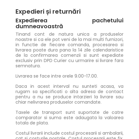
Expedieri și returnări
Expedierea pachetului
dumneavoastră
Tinand cont de natura unica a produselor
noastre si ca ele pot veni de la mai multi furnizori,
in functie de fiecare comanda, procesarea si
livrarea poate dura pana la 14 zile calendaristice
de la confirmarea comenzii si sunt expediate
exclusiv prin DPD Curier cu urmarire si livrare fara
semnatura.
Livrarea se face intre orele 9.00-17.00.
Daca in acest interval nu sunteti acasa, va
rugam sa specificati o alta adresa de contact
pentru a nu se produce intarzieri la livrare sau
chiar nelivrarea produselor comandate.
Taxele de transport sunt suportate de catre
comparator si suma este adaugata la valoarea
totala de plata.
Costul livrarii include costul procesarii si ambalarii,
cat si costurile postale. Costul procesarii este fix,