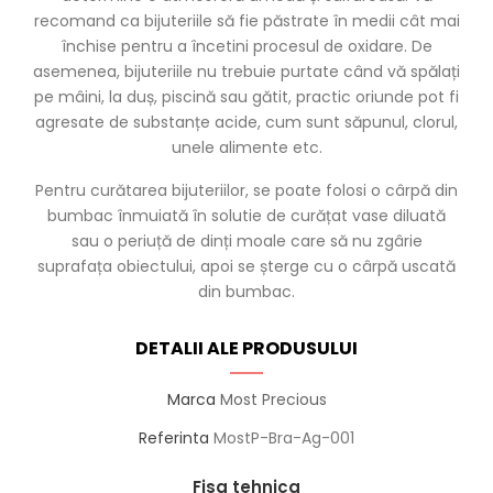
recomand ca bijuteriile să fie păstrate în medii cât mai
închise pentru a încetini procesul de oxidare. De
asemenea, bijuteriile nu trebuie purtate când vă spălați
pe mâini, la duș, piscină sau gătit, practic oriunde pot fi
agresate de substanțe acide, cum sunt săpunul, clorul,
unele alimente etc.
Pentru curătarea bijuteriilor, se poate folosi o cârpă din
bumbac înmuiată în solutie de curățat vase diluată
sau o periuță de dinți moale care să nu zgârie
suprafața obiectului, apoi se șterge cu o cârpă uscată
din bumbac.
DETALII ALE PRODUSULUI
Marca
Most Precious
Referinta
MostP-Bra-Ag-001
Fisa tehnica