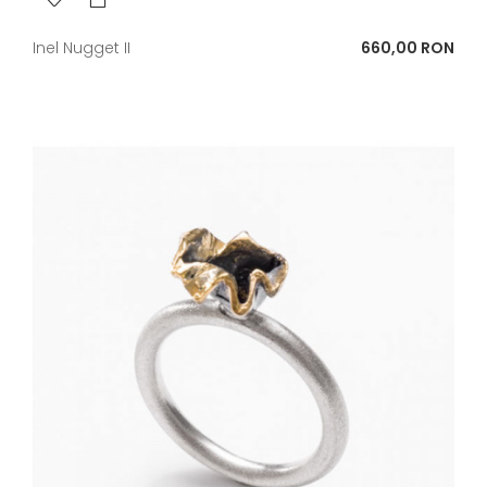
Pret
Inel Nugget II
660,00 RON