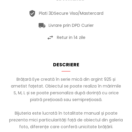
Plati 3DSecure Visa/Mastercard
Livrare prin DPD Curier
Retur in 14 zile
DESCRIERE
Brățară Eye creată în serie mică din argint 925 și
ametist fațetat. Obiectul se poate realiza în mărimile
S, M, L și se poate personaliza după dorință cu orice
piatră prețioasă sau semiprețioasă.
Bijuteria este lucrată în totalitate manual și poate
prezenta mici particularități față de obiectul din galeria
foto, diferențe care conferă unicitate brățării.