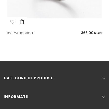
Pret
Inel Wrapped III
363,00 RON
CATEGORII DE PRODUSE

INFORMATII
