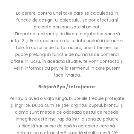
La cerere, contra unei taxe care se calculează în
funcție de design-ul obiectului, se pot efectua și
proiecte personalizate și unicat.
Timpul de realizare și de livrare a bijuteriilor variază
între 2 și 15 zile, calculate de la data preluării comenzii
tale. În cazurile de forță majoră, acest termen se
poate prelungi în functie de numărul de comenzi
aflate în lucru. În această situație, te vom contacta și
vei fi informat cu privire la termenul în care putem
face livrarea.
Brățară Eye / întreținere:
Pentru a avea o viață lungă, bijuteriile trebuie protejate
și îngrijite. După cum se știe, argintul, cuprul, bronzul și
alama sunt metale ce oxidează destul de repede.
Înnegrirea este mai rapidă într-o zonă zu poluare
ridicată sau surse de apă în apropiere care să
determine o atmosferă umedă și sulfuroasă. Vă