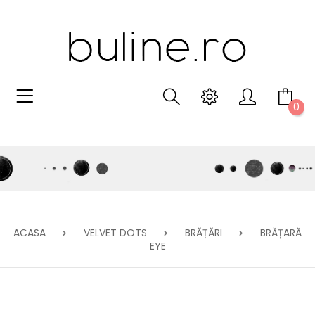
0
ACASA
VELVET DOTS
BRĂȚĂRI
BRĂȚARĂ
EYE