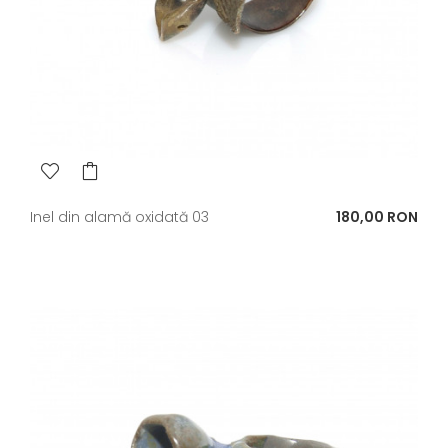
Pret
Inel din alamă oxidată 03
180,00 RON