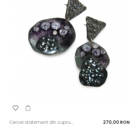
Pret
Cercei statement din cupru...
270,00 RON