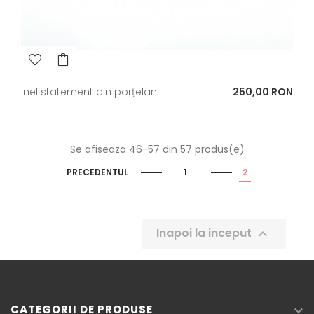
Pret
Inel statement din porțelan
250,00 RON
Se afiseaza 46-57 din 57 produs(e)
PRECEDENTUL
1
2
Inapoi la inceput

CATEGORII DE PRODUSE
