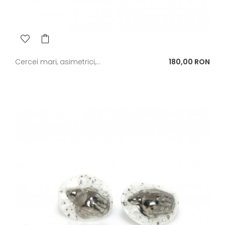
Pret
Cercei mari, asimetrici,...
180,00 RON