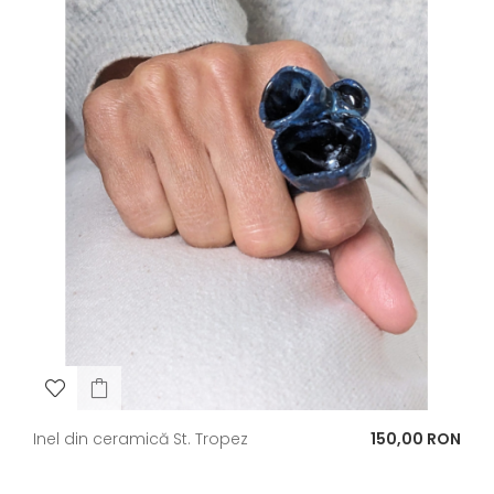
Pret
Inel din ceramică St. Tropez
150,00 RON