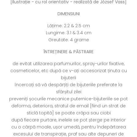
[Ilustrație - cu rol orientativ - realizată de József Vass]
DIMENSIUNI
Lățime: 2.2 & 2.5 cm
Lungime: 3.1 & 3.4 cm
Greutate: 4 grame
ÎNTREȚINERE & PĂSTRARE
de evitat utilizarea parfumurilor, spray-urilor fixative,
cosmeticelor, etc după ce v-ați accesorizat ținuta cu
bijuterii
încercați să vă despărțiți de bijuteriile preferate la
sfârșitul zilei
preveniți șocurile mecanice puternice-bijuteriile se pot
deforma, deteriora, stratul de email [fiind un strat de
sticlă topită] se poate crăpa sau ciobi
după fiecare purtare, inelele se pot șterge pe interior
cu o cârpă moale, ușor umedă, pentru îndepărtarea
excesului de transpirație, praf sau alte depuneri de