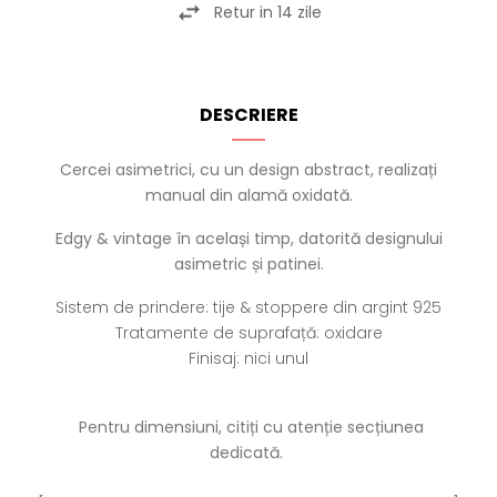
Retur in 14 zile
DESCRIERE
Cercei asimetrici, cu un design abstract, realizați
manual din alamă oxidată.
Edgy & vintage în același timp, datorită designului
asimetric și patinei.
Sistem de prindere: tije & stoppere din argint 925
Tratamente de suprafață: oxidare
Finisaj: nici unul
Pentru dimensiuni, citiți cu atenție secțiunea
dedicată.