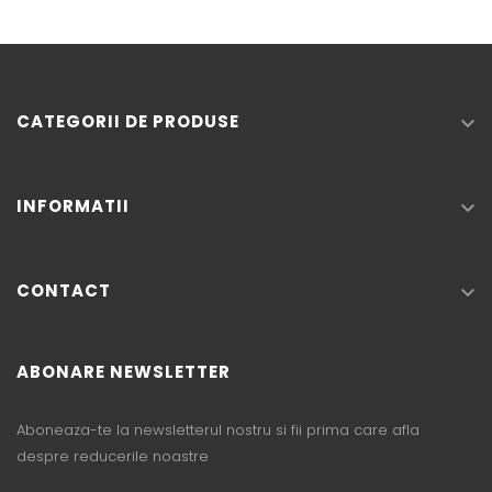
CATEGORII DE PRODUSE

INFORMATII

CONTACT

ABONARE NEWSLETTER
Aboneaza-te la newsletterul nostru si fii prima care afla
despre reducerile noastre