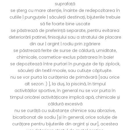
suprafață
se șterg cu mare atenție, înainte de redepozitarea în
cutiile | punguțele | săculeții destinați, bijuteriile trebuie
să fie foarte bine uscate
se păstrează de preferință separate, pentru evitarea
deteriorării patinei, finisajului sau a stratului de placare
din aur | argint | rodiu prin zgâriere
se păstrează ferite de surse de căldură, umiditate,
chimicale, cosmetice-exclus păstrarea în baie!
se depozitează între purtari în punguțe de tip ziplock,
săculeți din textil moale, sau cutiuțe căptușite.
nu se vor purta la curățenia de primăvară [sau orice
alt sezon :) ], la duș, la piscină, în timpul
activităților sportive, în general nu se vor purta în
timpul oricărei activitățicare implică apă, chimicale și
căldură excesivă
nu se curăță cu substanțe chimice sau abrazive,
bicarbonat de sodiu [și în general, orice soluție de
curățare pentru bijuteriile din argint și aur], acestea