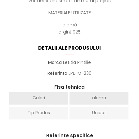
vor deteriora stratul de metal prețios
MATERIALE UTILIZATE
alamă
argint 925
DETALII ALE PRODUSULUI
Marca
Letitia Pintilie
Referinta
LPE-M-230
Fisa tehnica
Culori
alama
Tip Produs
Unicat
Referinte specifice