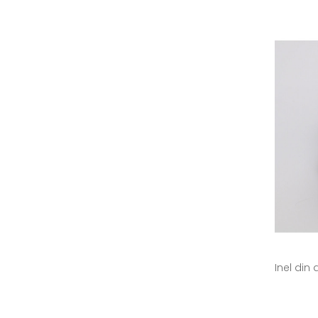
Inel din a