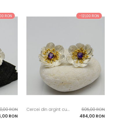
,00 RON
-121,00 RON
Pret
0,00 RON
Cercei din argint cu...
605,00 RON
de
Pret
4,00 RON
484,00 RON
za
baza