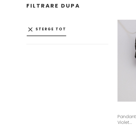
FILTRARE DUPA

STERGE TOT
Pandanti
Violet...