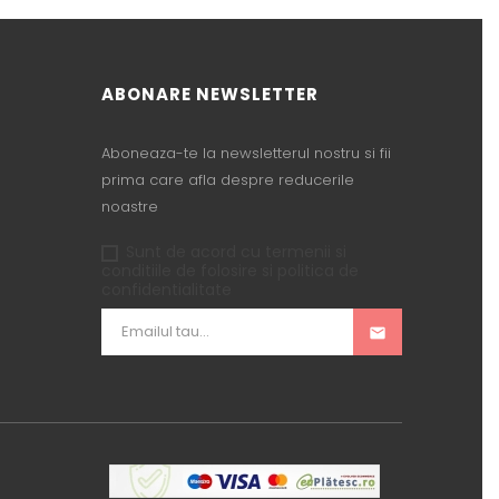
ABONARE NEWSLETTER
Aboneaza-te la newsletterul nostru si fii
prima care afla despre reducerile
noastre
Sunt de acord cu termenii si
conditiile de folosire si politica de
confidentialitate
email