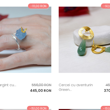
-111,00 RON
-92
Pret
Pre
rgint cu...
556,00 RON
Cercei cu aventurin
46
Green...
de
Pret
de
Pre
445,00 RON
37
baza
ba
-151,00 RON
-151