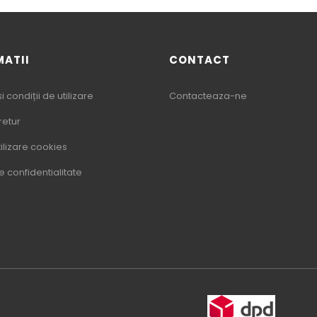
MATII
CONTACT
 condiții de utilizare
Contacteaza-ne
 retur
tilizare cookies
de confidentialitate