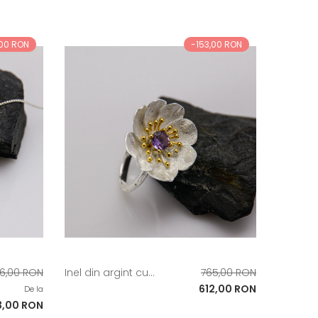
,00 RON
-153,00 RON
t
Pret
6,00 RON
Inel din argint cu...
765,00 RON
de
Pret
612,00 RON
De la
za
t
baza
3,00 RON