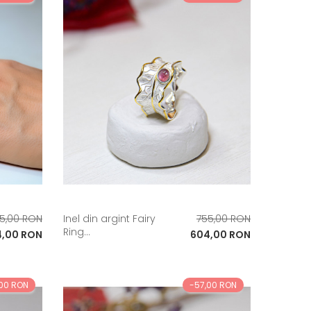
Pret
5,00 RON
Inel din argint Fairy
755,00 RON
Ring...
de
Pret
4,00 RON
604,00 RON
za
baza
,00 RON
-57,00 RON