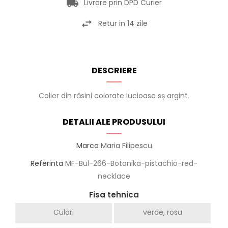
Livrare prin DPD Curier
Retur in 14 zile
DESCRIERE
Colier din răsini colorate lucioase sș argint.
DETALII ALE PRODUSULUI
Marca
Maria Filipescu
Referinta
MF-Bul-266-Botanika-pistachio-red-
necklace
Fisa tehnica
Culori
verde, rosu