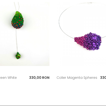
Pret
Pre
reen White
330,00 RON
Colier Magenta Spheres
33