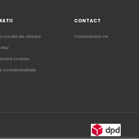
MATII
CONTACT
 condiții de utilizare
Contacteaza-ne
 retur
tilizare cookies
de confidentialitate