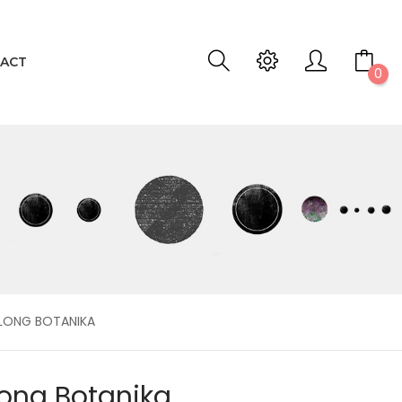
ACT
0
 LONG BOTANIKA
Long Botanika