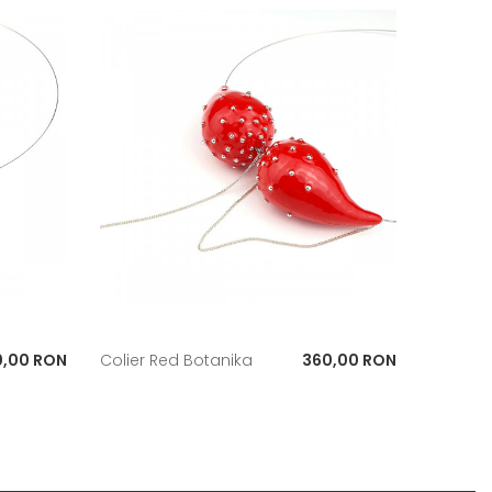
t
Pret
0,00 RON
Colier Red Botanika
360,00 RON