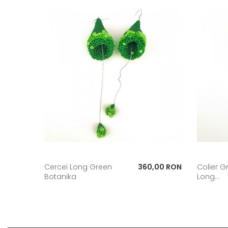
Pret
Cercei Long Green
360,00 RON
Colier G
Botanika
Long...