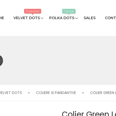
Exquisite
Casual
ME
VELVET DOTS
POLKA DOTS
SALES
CONT
VELVET DOTS
COLIERE SI PANDANTIVE
COLIER GREEN
Colier Green 