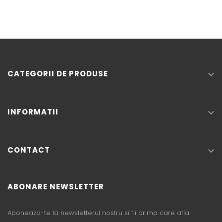
CATEGORII DE PRODUSE

INFORMATII

CONTACT

ABONARE NEWSLETTER
Aboneaza-te la newsletterul nostru si fii prima care afla