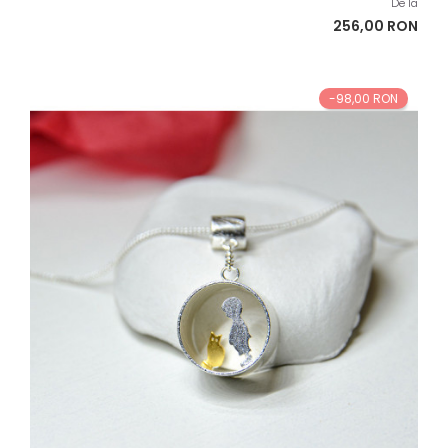
de
De la
baza
Pret
256,00 RON
-98,00 RON