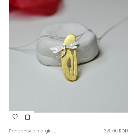
Pret
Pandantiv din argint...
320,00 RON