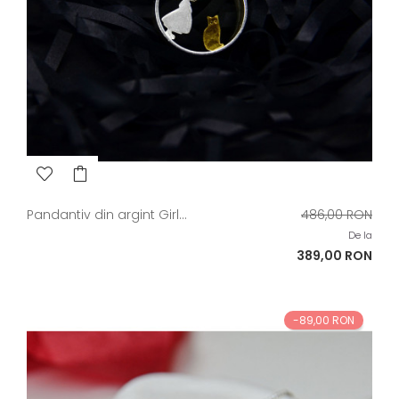
Pret
Pandantiv din argint Girl...
486,00 RON
de
De la
baza
Pret
389,00 RON
-89,00 RON