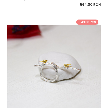
de
Pret
564,00 RON
baza
-143,00 RON