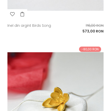
Pret
Inel din argint Birds Song
716,00 RON
de
Pret
573,00 RON
baza
-80,00 RON