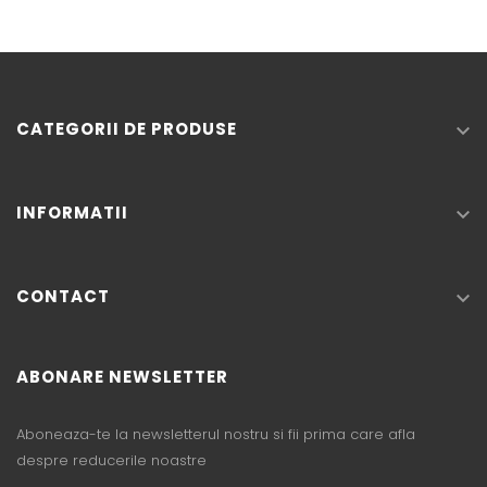
CATEGORII DE PRODUSE

INFORMATII

CONTACT

ABONARE NEWSLETTER
Aboneaza-te la newsletterul nostru si fii prima care afla
despre reducerile noastre