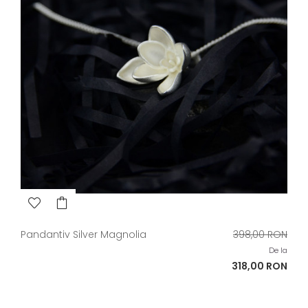
Pret
Pandantiv Silver Magnolia
398,00 RON
de
De la
baza
Pret
318,00 RON