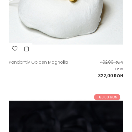
Pret
Pandantiv Golden Magnolia
402,00 RON
de
De la
baza
Pret
322,00 RON
-80,00 RON