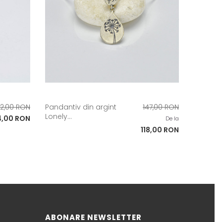
et
Pret
42,00 RON
Pandantiv din argint
147,00 RON
Lonely...
e
et
de
4,00 RON
De la
aza
baza
Pret
118,00 RON
ABONARE NEWSLETTER