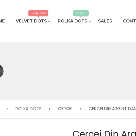
Exquisite
Casual
ME
VELVET DOTS
POLKA DOTS
SALES
CONT
POLKA DOTS
CERCEI
CERCEI DIN ARGINT DA
Cercei Din Ar