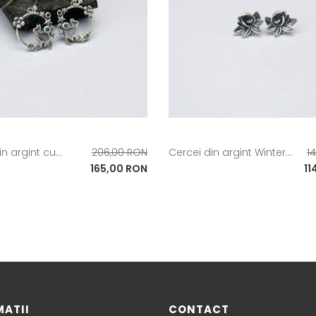
Pret
Pr
n argint cu...
206,00 RON
Cercei din argint Winter...
1
de
Pret
d
Pr
165,00 RON
11
baza
b
MATII
CONTACT