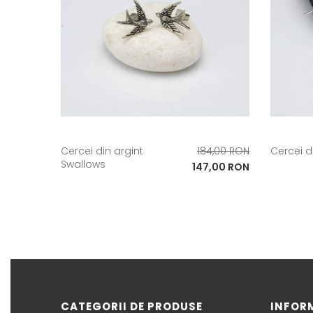
Pret
Cercei din argint
184,00 RON
Cercei di
Swallows
de
Pret
147,00 RON
baza
CATEGORII DE PRODUSE
INFOR