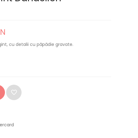
ON
gint, cu detalii cu păpădie gravate.
tercard