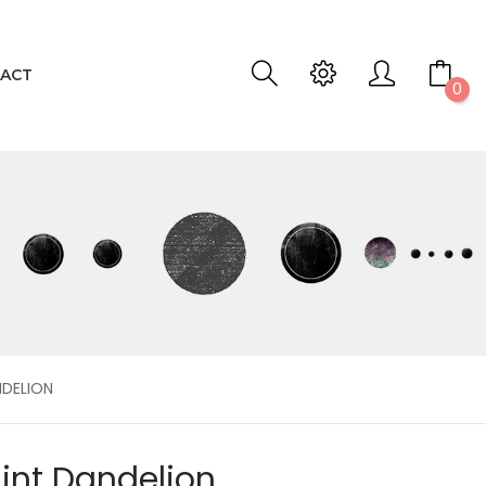
ACT
0
NDELION
gint Dandelion