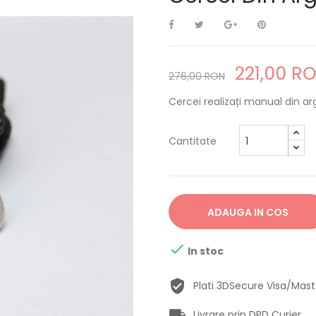
221,00 R
276,00 RON
Cercei realizați manual din ar
Cantitate
ADAUGA IN COS

In stoc
Plati 3DSecure Visa/Mas
Livrare prin DPD Curier