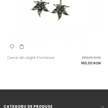
Pret
Cercei din argint Promisses
200,00 RON
de
Pret
160,00 RON
baza
CATEGORII DE PRODUSE
