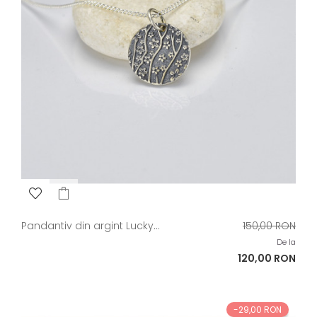
Pret
Pandantiv din argint Lucky...
150,00 RON
de
De la
baza
Pret
120,00 RON
-29,00 RON