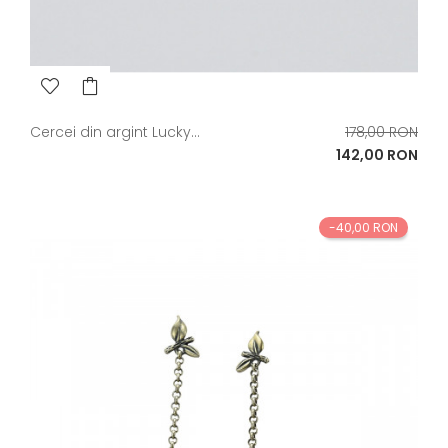
Pret
Cercei din argint Lucky...
178,00 RON
de
Pret
142,00 RON
baza
-40,00 RON