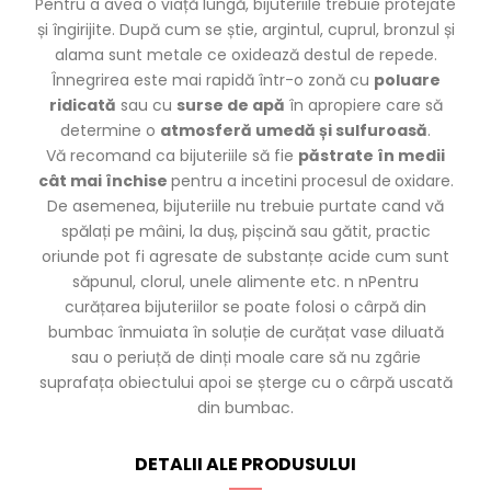
Pentru a avea o viață lungă, bijuteriile trebuie protejate
și îngirijite. După cum se știe, argintul, cuprul, bronzul și
alama sunt metale ce oxidează destul de repede.
Înnegrirea este mai rapidă într-o zonă cu
poluare
ridicată
sau cu
surse de apă
în apropiere care să
determine o
atmosferă umedă și sulfuroasă
.
Vă recomand ca bijuteriile să fie
păstrate în medii
cât mai închise
pentru a incetini procesul de
oxidare.
De asemenea, bijuteriile nu trebuie purtate cand vă
spălați pe mâini, la duș, pișcină sau gătit, practic
oriunde pot fi agresate de substanțe acide cum sunt
săpunul, clorul, unele alimente etc. n nPentru
curățarea bijuteriilor se poate folosi o cârpă din
bumbac înmuiata în soluție de curățat vase diluată
sau o periuță de dinți moale care să nu zgârie
suprafața obiectului apoi se șterge cu o cârpă uscată
din bumbac.
DETALII ALE PRODUSULUI