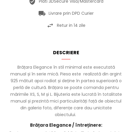
Plati 3DSecure Visa/Mastercard
Livrare prin DPD Curier
Retur in 14 zile
DESCRIERE
Brățara Elegance în stil minimal este executată
manual și în serie mică. Piesa este realizată din argint
925 mătuit apoi rodiat și deține în partea superioară o
perlă de cultură. Brățara se poate comanda pentru
mărimile XS, S, M și L. Bijuteria este lucrată în totalitate
manual și prezintă mici particularități față de obiectul
din galeria foto, diferențe care dau unicitate
obiectului.
Brățara Elegance / întreținere: