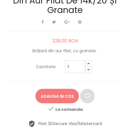
Din Aur Filat De 14k/20 Și
Granate
328,00 RON
Brățară din aur filat, cu granate.
Cantitate
ADAUGA IN COS

La comanda
Plati 3DSecure Visa/Mastercard