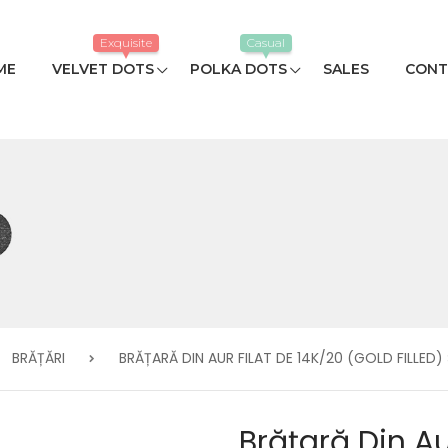
Exquisite
Casual
ME
VELVET DOTS
POLKA DOTS
SALES
CONT
BRĂȚĂRI
BRĂȚARĂ DIN AUR FILAT DE 14K/20 (GOLD FILLED)
Brățară Din Au