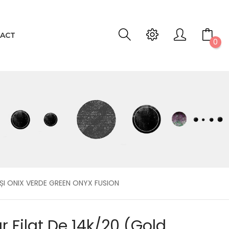
ACT
0
 ȘI ONIX VERDE GREEN ONYX FUSION
r Filat De 14k/20 (Gold