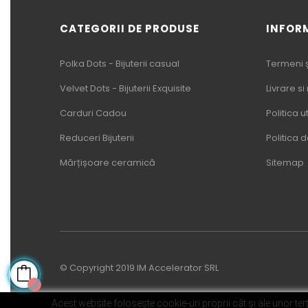
CATEGORII DE PRODUSE
INFOR
Polka Dots - Bijuterii casual
Termeni și
Velvet Dots - Bijuterii Exquisite
Livrare si
Carduri Cadou
Politica u
Reduceri Bijuterii
Politica 
Mărțișoare ceramică
Sitemap
© Copyright 2019 IM Accelerator SRL
Acest website foloseşte cookie-uri proprii cât şi ale unor terţ