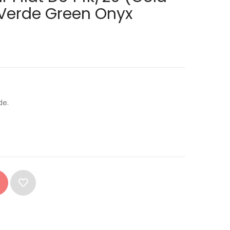
x Verde Green Onyx
de.