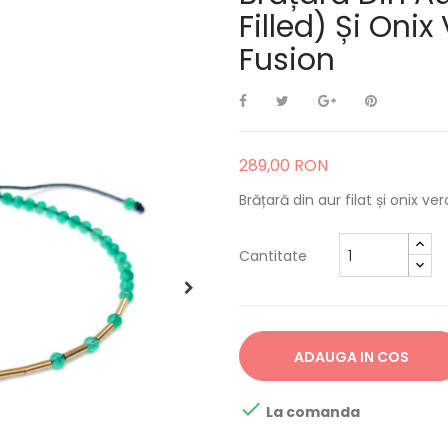
Filled) Și Oni
Fusion
289,00 RON
Brățară din aur filat și onix ver
Cantitate
ADAUGA IN COS

La comanda