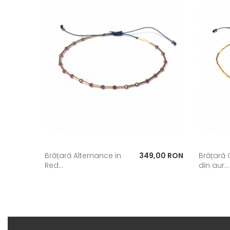
Pret
Brățară Alternance in
349,00 RON
Brățară
Red...
din aur...