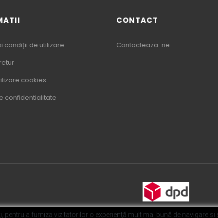
MATII
CONTACT
 condiții de utilizare
Contacteaza-ne
 retur
tilizare cookies
de confidentialitate
i, pentru a furniza vizitatorilor o experienţă mult mai bună de navigare şi s