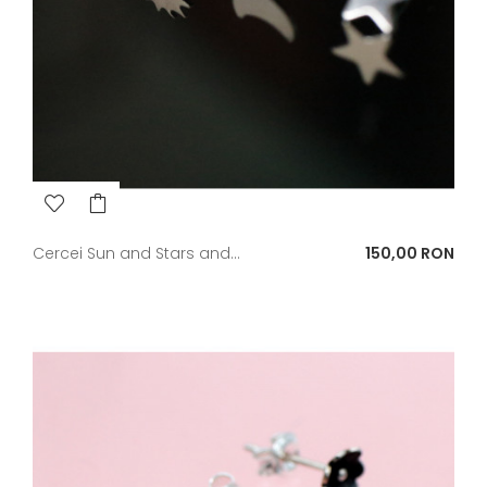
Pret
Cercei Sun and Stars and...
150,00 RON