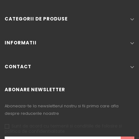
CATEGORII DE PRODUSE

INFORMATII

CONTACT

ABONARE NEWSLETTER
Aboneaza-te la newsletterul nostru si fii prima care afla
despre reducerile noastre
Sunt de acord cu termenii si conditiile de folosire si
politica de confidentialitate