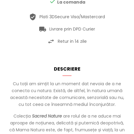

La comanda
Plati 3DSecure Visa/Mastercard
Livrare prin DPD Curier
Retur in 14 zile
DESCRIERE
Cu toții am simțit la un moment dat nevoia de a ne
conecta cu natura. Există, de altfel, în natura umană
această necesitate de comunicare, senzorială sau nu,
cu tot ceea ce înseamnă mediul înconjurător.
Colecția
Sacred Nature
are rolul de a ne aduce mai
aproape de noțiunea, delicată și puternică deopotrivă,
că Mama Natura este, de fapt, frumusețe și viață, la un