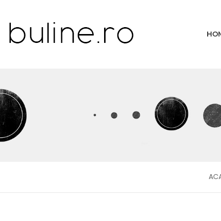
HO
AC