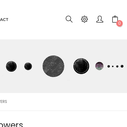
ACT
0
WERS
lowers