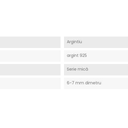
Argintiu
argint 925
Serie mică
6-7 mm dimetru