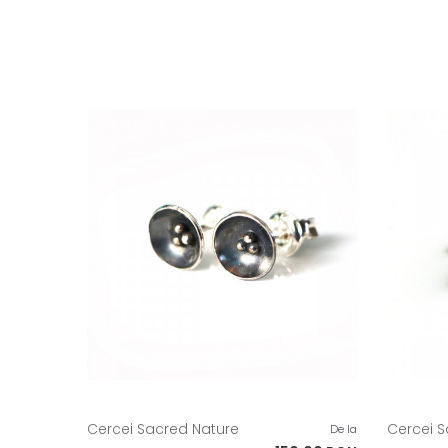
Cercei Sacred Nature
Cercei S
De la