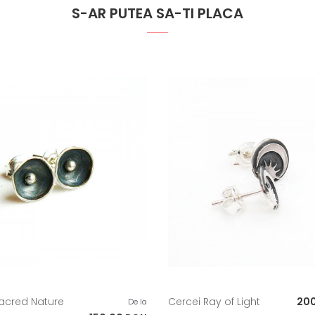
S-AR PUTEA SA-TI PLACA
Pret
acred Nature
Cercei Ray of Light
20
De la