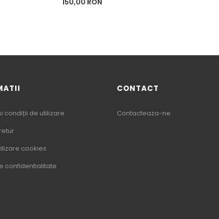
Pret
150,00 RON
MATII
CONTACT
 condiții de utilizare
Contacteaza-ne
 retur
tilizare cookies
de confidentialitate