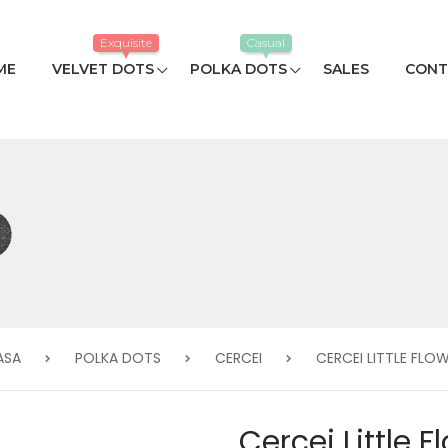
Exquisite
Casual
ME
VELVET DOTS
POLKA DOTS
SALES
CONT
ASA
POLKA DOTS
CERCEI
CERCEI LITTLE FLO
Cercei Little F