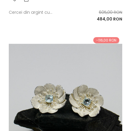
Pret
Cercei din argint cu...
605,00 RON
de
Pret
484,00 RON
baza
-116,00 RON