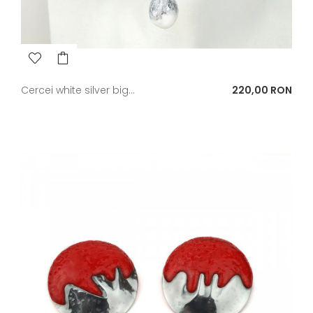
Pret
Cercei white silver big...
220,00 RON