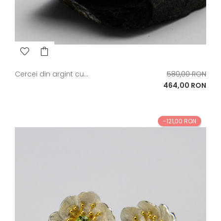
Pret
Cercei din argint cu...
580,00 RON
de
Pret
464,00 RON
baza
-121,00 RON