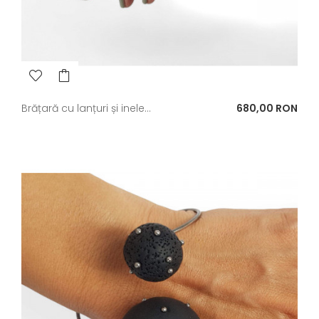
Pret
Brățară cu lanțuri și inele...
680,00 RON