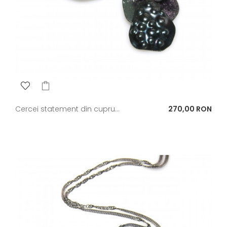
Pret
Cercei statement din cupru...
270,00 RON