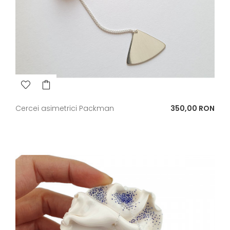
Pret
Cercei asimetrici Packman
350,00 RON