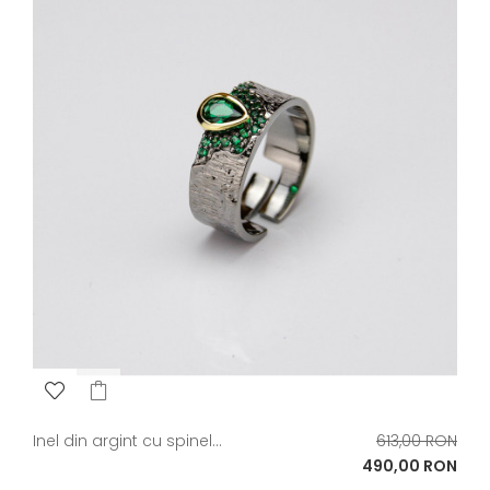
Pret
Inel din argint cu spinel...
613,00 RON
de
Pret
490,00 RON
baza