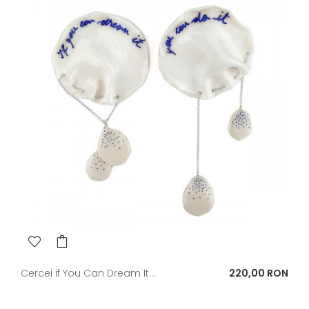
Pret
Cercei if You Can Dream It...
220,00 RON