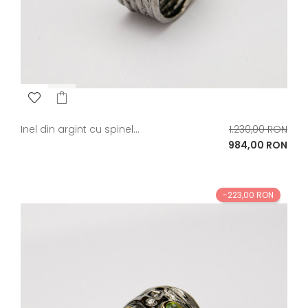
Pret
Inel din argint cu spinel...
1.230,00 RON
de
Pret
984,00 RON
baza
-223,00 RON