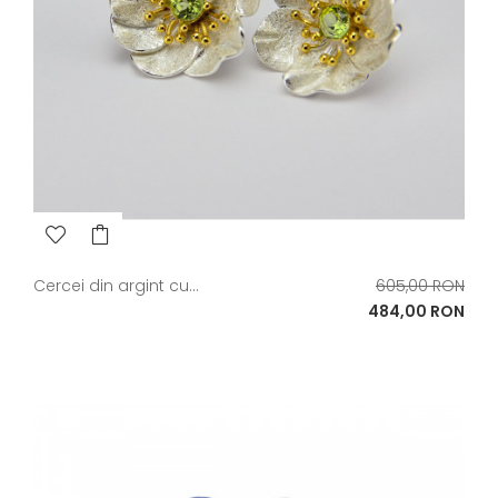
Pret
Cercei din argint cu...
605,00 RON
de
Pret
484,00 RON
baza