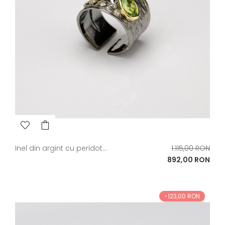
Pret
Inel din argint cu peridot...
1.115,00 RON
de
Pret
892,00 RON
baza
-123,00 RON