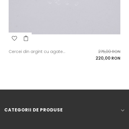
Pret
Cercei din argint cu agate...
275,00 RON
de
Pret
220,00 RON
baza
CATEGORII DE PRODUSE
