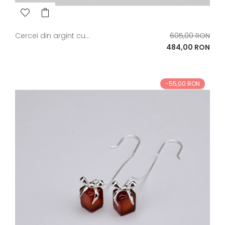
Pret
Cercei din argint cu...
605,00 RON
de
Pret
484,00 RON
baza
-55,00 RON