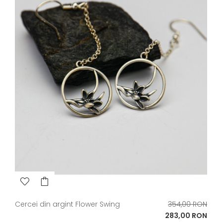
Pret
Cercei din argint Flower Swing
354,00 RON
de
Pret
283,00 RON