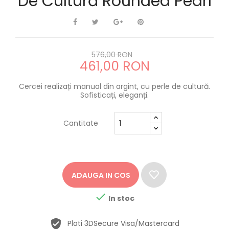
De Cultură Rounded Pearl
576,00 RON
461,00 RON
Cercei realizați manual din argint, cu perle de cultură.
Sofisticați, eleganți.
Cantitate
ADAUGA IN COS

In stoc
Plati 3DSecure Visa/Mastercard