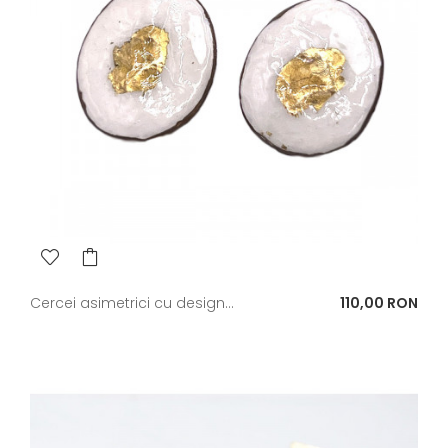
Pret
Cercei asimetrici cu design...
110,00 RON