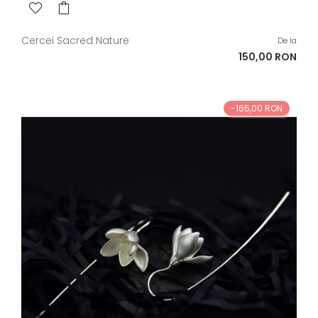
Cercei Sacred Nature
De la
Pret
150,00 RON
-165,00 RON