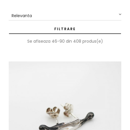
Relevanta
FILTRARE
Se afiseaza 46-90 din 408 produs(e)