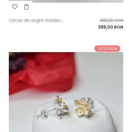
Pret
Cercei din argint Golden...
486,00 RON
de
Pret
389,00 RON
baza
-87,00 RON