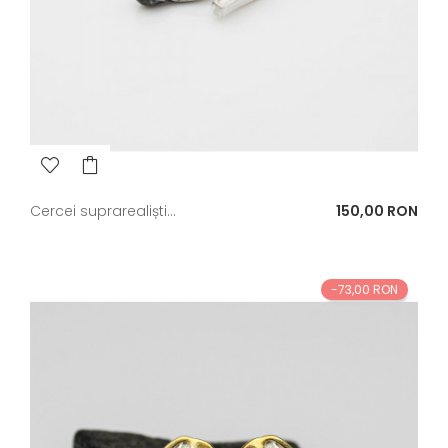
Pret
Cercei suprarealiști...
150,00 RON
-73,00 RON