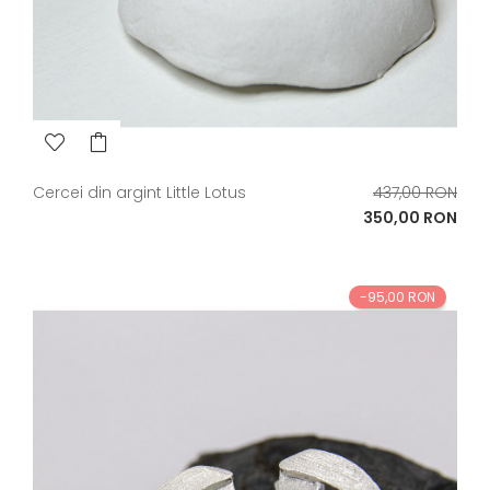
Pret
Cercei din argint Little Lotus
437,00 RON
de
Pret
350,00 RON
baza
-95,00 RON