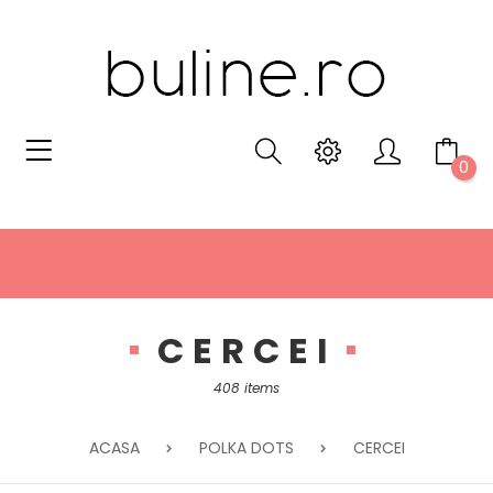
0
CERCEI
408 items
ACASA
POLKA DOTS
CERCEI