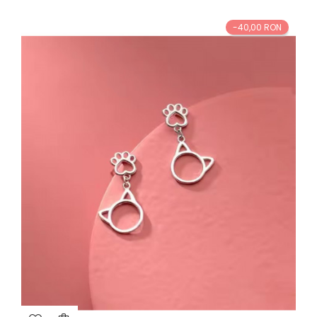
-40,00 RON