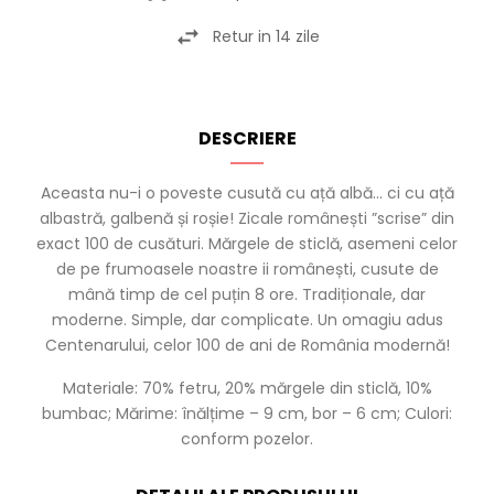
Retur in 14 zile
DESCRIERE
Aceasta nu-i o poveste cusută cu ață albă... ci cu ață
albastră, galbenă și roșie! Zicale românești ”scrise” din
exact 100 de cusături. Mărgele de sticlă, asemeni celor
de pe frumoasele noastre ii românești, cusute de
mână timp de cel puțin 8 ore. Tradiționale, dar
moderne. Simple, dar complicate. Un omagiu adus
Centenarului, celor 100 de ani de România modernă!
Materiale: 70% fetru, 20% mărgele din sticlă, 10%
bumbac; Mărime: înălțime – 9 cm, bor – 6 cm; Culori:
conform pozelor.