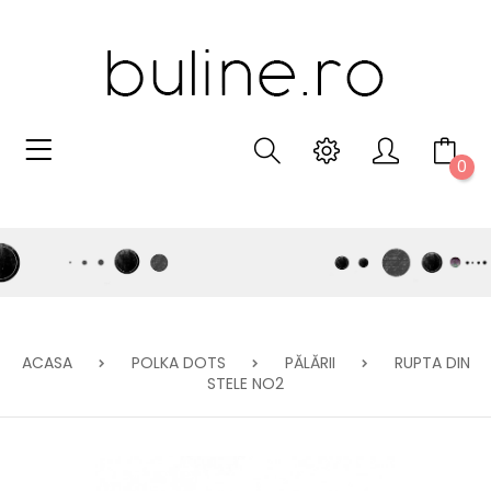
0
ACASA
POLKA DOTS
PĂLĂRII
RUPTA DIN
STELE NO2