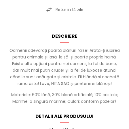
Retur in 14 zile
DESCRIERE
Oamenii adevarați poartă blănuri false! Arată-ți iubirea
pentru animale și lasă-le să-și poarte propria haină.
Exista alte opțiuni pentru noi oamenii, la fel de bune,
dar mult mai puțin crude! Și la fel de luxoase atunci
când le sunt adăugate și cristale. Fii blândă și cochetă
iarna asta! Love, NITA SAO și prietenii ei blănoși!
Materiale: 60% lână, 30% blană artificială, 10% cristale;
Mărime: o singură mărime; Culori: conform pozelor/
DETALII ALE PRODUSULUI