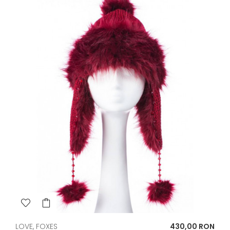
Pret
LOVE, FOXES
430,00 RON