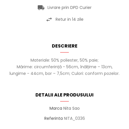
Livrare prin DPD Curier
Retur in 14 zile
DESCRIERE
Materiale: 50% poliester, 50% paie;
Mărime: circumferință - 56cm, înălțime – 13cm,
lungime - 44cm, bor – 7,5cm; Culori: conform pozelor.
DETALII ALE PRODUSULUI
Marca
Nita Sao
Referinta
NITA_0336