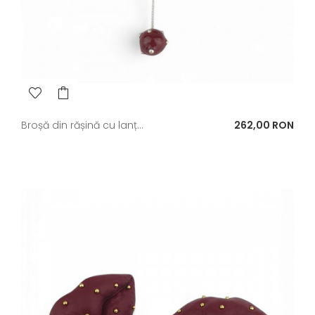
Pret
Broșă din rășină cu lanț...
262,00 RON