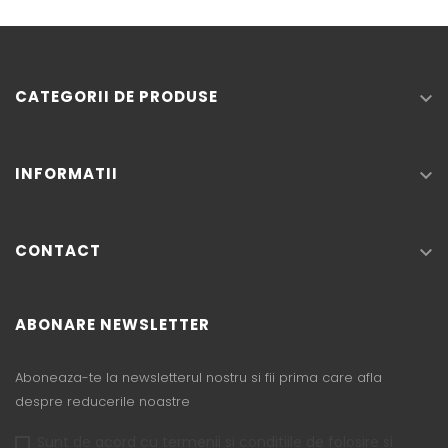
CATEGORII DE PRODUSE

INFORMATII

CONTACT

ABONARE NEWSLETTER
Aboneaza-te la newsletterul nostru si fii prima care afla
despre reducerile noastre
Sunt de acord cu termenii si conditiile de folosire si