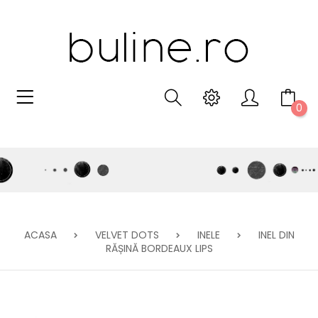
0
ACASA
VELVET DOTS
INELE
INEL DIN
RĂȘINĂ BORDEAUX LIPS