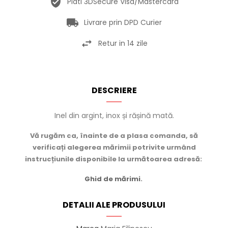
Plati 3DSecure Visa/Mastercard
Livrare prin DPD Curier
Retur in 14 zile
DESCRIERE
Inel din argint, inox și rășină mată.
Vă rugăm ca, înainte de a plasa comanda, să
verificați alegerea mărimii potrivite urmând
instrucțiunile disponibile la următoarea adresă:
Ghid de mărimi
.
DETALII ALE PRODUSULUI