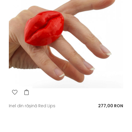
Pret
Inel din rășină Red Lips
277,00 RON