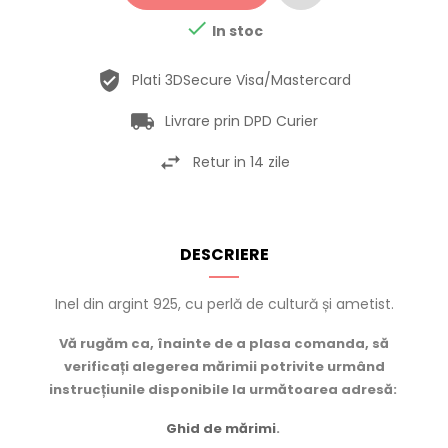

In stoc
Plati 3DSecure Visa/Mastercard
Livrare prin DPD Curier
Retur in 14 zile
DESCRIERE
Inel din argint 925, cu perlă de cultură și ametist.
Vă rugăm ca, înainte de a plasa comanda, să
verificați alegerea mărimii potrivite urmând
instrucțiunile disponibile la următoarea adresă:
Ghid de mărimi
.