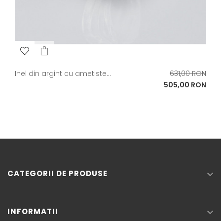
Pret
Inel din argint cu ametiste...
631,00 RON
de
Pret
505,00 RON
baza
CATEGORII DE PRODUSE

INFORMATII
