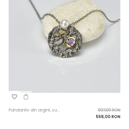
Pret
Pandantiv din argint, cu...
697,00 RON
de
Pret
558,00 RON
baza