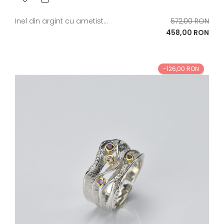
Pret
Inel din argint cu ametist...
572,00 RON
de
Pret
458,00 RON
baza
-126,00 RON