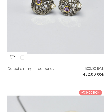
Pret
Cercei din argint cu perle...
603,00 RON
de
Pret
482,00 RON
baza
-139,00 RON