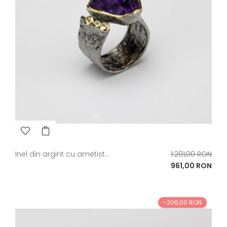
Pret
Inel din argint cu ametist...
1.201,00 RON
de
Pret
961,00 RON
baza
-206,00 RON