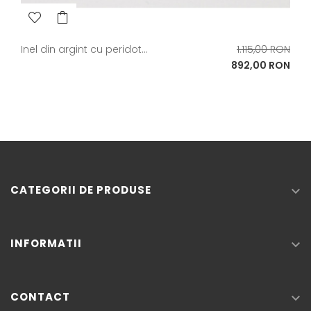
Pret
Inel din argint cu peridot...
1.115,00 RON
de
Pret
892,00 RON
baza
CATEGORII DE PRODUSE

INFORMATII

CONTACT
