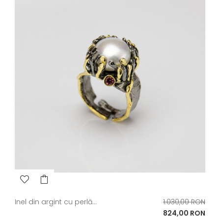
Pret
Inel din argint cu perlă...
1.030,00 RON
de
Pret
824,00 RON