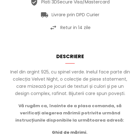
Plati 3DSecure Visa/Mastercard
Livrare prin DPD Curier
Retur in 14 zile
DESCRIERE
Inel din argint 925, cu spinel verde. Inelul face parte din
colecția Velvet Night, o colecție de piese statement,
care mizează pe jocuri de texturi și culori și pe un
design complex, rafinat. Bijuterii care spun povești.
Vă rugăm ca, înainte de a plasa comanda, să
verificați alegerea mărimii potrivite urmând
instrucțiunile disponibile la următoarea adresă:
Ghid de mărimi
.