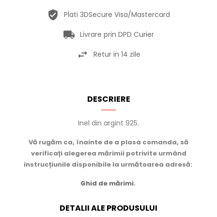
Plati 3DSecure Visa/Mastercard
Livrare prin DPD Curier
Retur in 14 zile
DESCRIERE
Inel din argint 925.
Vă rugăm ca, înainte de a plasa comanda, să
verificați alegerea mărimii potrivite urmând
instrucțiunile disponibile la următoarea adresă:
Ghid de mărimi
.
DETALII ALE PRODUSULUI