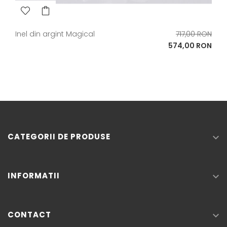
Pret
Inel din argint Magical
717,00 RON
de
Pret
574,00 RON
baza
CATEGORII DE PRODUSE

INFORMATII

CONTACT
