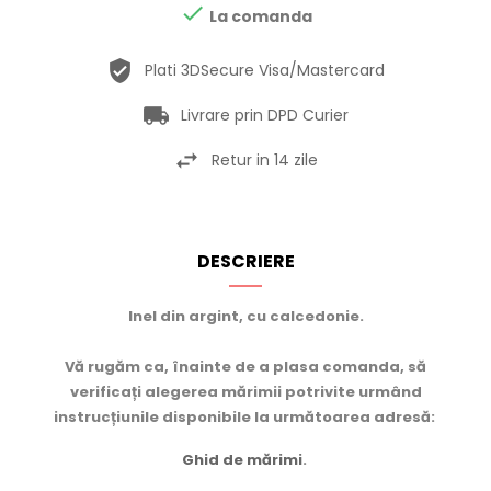

La comanda
Plati 3DSecure Visa/Mastercard
Livrare prin DPD Curier
Retur in 14 zile
DESCRIERE
Inel din argint, cu calcedonie.
Vă rugăm ca, înainte de a plasa comanda, să
verificați alegerea mărimii potrivite urmând
instrucțiunile disponibile la următoarea adresă:
Ghid de mărimi
.