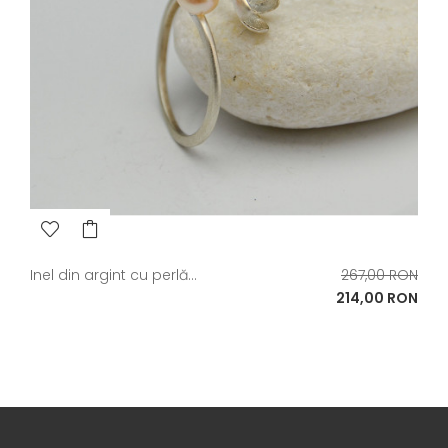
Pret
Inel din argint cu perlă...
267,00 RON
de
Pret
214,00 RON
baza