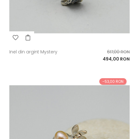
Pret
Inel din argint Mystery
617,00 RON
de
Pret
494,00 RON
baza
-53,00 RON