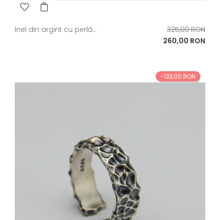
Pret
Inel din argint cu perlă...
325,00 RON
de
Pret
260,00 RON
baza
-123,00 RON