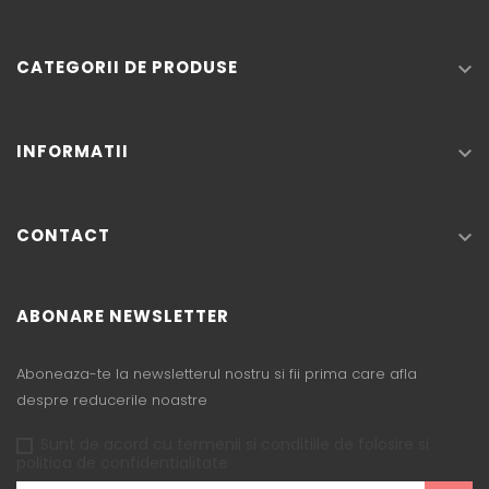
CATEGORII DE PRODUSE

INFORMATII

CONTACT

ABONARE NEWSLETTER
Aboneaza-te la newsletterul nostru si fii prima care afla
despre reducerile noastre
Sunt de acord cu termenii si conditiile de folosire si
politica de confidentialitate