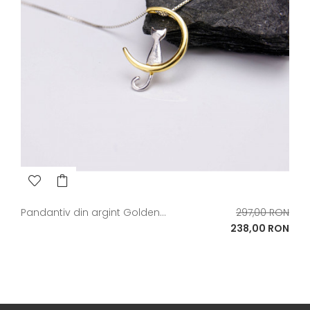
Pret
Pandantiv din argint Golden...
297,00 RON
de
Pret
238,00 RON
baza