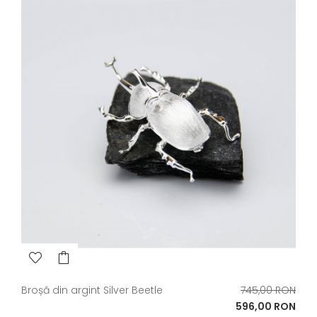
Pret
Broșă din argint Silver Beetle
745,00 RON
de
Pret
596,00 RON