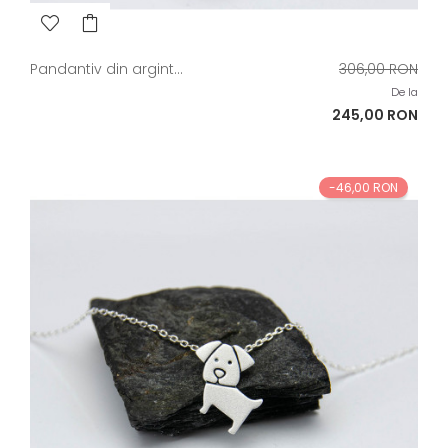
Pret
Pandantiv din argint...
306,00 RON
de
De la
baza
Pret
245,00 RON
-46,00 RON