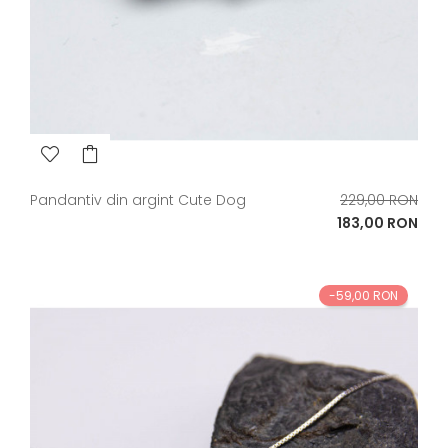
Pret
Pandantiv din argint Cute Dog
229,00 RON
de
Pret
183,00 RON
baza
-59,00 RON