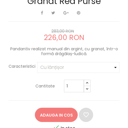
Granat Red Purse
283,00 RON
226,00 RON
Pandantiv realizat manual din argint, cu granat, într-o
formă drăgălaș-ludică.
Caracteristici
Cantitate
ADAUGA IN COS

In stoc