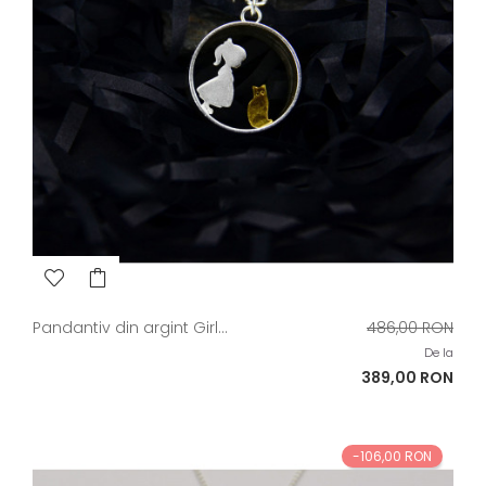
Pret
Pandantiv din argint Girl...
486,00 RON
de
De la
baza
Pret
389,00 RON
-106,00 RON