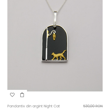
Pret
Pandantiv din argint Night Cat
530,00 RON