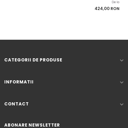
de
De la
baza
Pret
424,00 RON
CATEGORII DE PRODUSE

INFORMATII

CONTACT

ABONARE NEWSLETTER