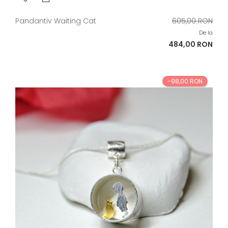
Pret
Pandantiv Waiting Cat
605,00 RON
de
De la
baza
Pret
484,00 RON
-98,00 RON