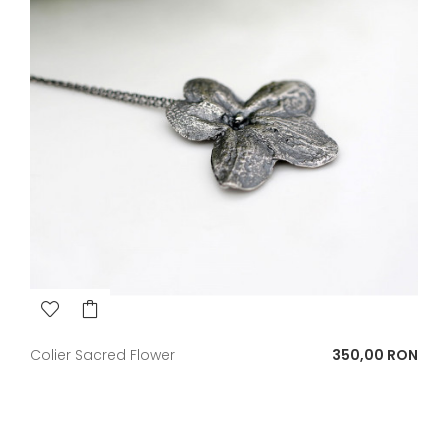
Pret
Colier Sacred Flower
350,00 RON