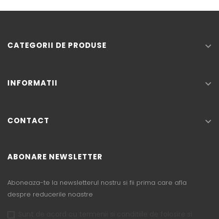
CATEGORII DE PRODUSE

INFORMATII

CONTACT

ABONARE NEWSLETTER
Aboneaza-te la newsletterul nostru si fii prima care afla
despre reducerile noastre
Sunt de acord cu termenii si conditiile de folosire si