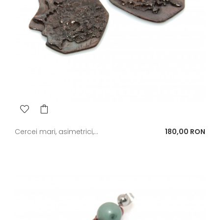
Pret
Cercei mari, asimetrici,...
180,00 RON