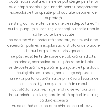
după fiecare purtare, inelele se pot șterge pe interior
cu o cârpă moale, ușor umedă, pentru îndepărtarea
excesului de transpirație, praf sau alte depuneri de
suprafață
se șterg cu mare atenție, înainte de redepozitarea în
cutiile | punguțele | săculeții destinați, bijuteriile trebuie
să fie foarte bine uscate
se păstrează de preferință separate, pentru evitarea
deteriorării patinei, finisajului sau a stratului de placare
din aur | argint | rodiu prin zgâriere
se păstrează ferite de surse de căldură, umiditate,
chimicale, cosmetice-exclus păstrarea în baie!
se depozitează între purtări în punguțe de tip ziplock,
săculeți din textil moale, sau cutiuțe căptușite.
nu se vor purta la curățenia de primăvară [sau orice
alt sezon :) ], la duș, la piscină, în timpul
activităților sportive, în general nu se vor purta în
timpul oricărei activități care implică apă, chimicale și
căldură excesivă
nu se curăță cu substanțe chimice sau abrazive,