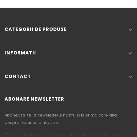
CATEGORII DE PRODUSE

INFORMATII

CONTACT

ABONARE NEWSLETTER
Aboneaza-te la newsletterul nostru si fii prima care afla
despre reducerile noastre
Sunt de acord cu termenii si conditiile de folosire si