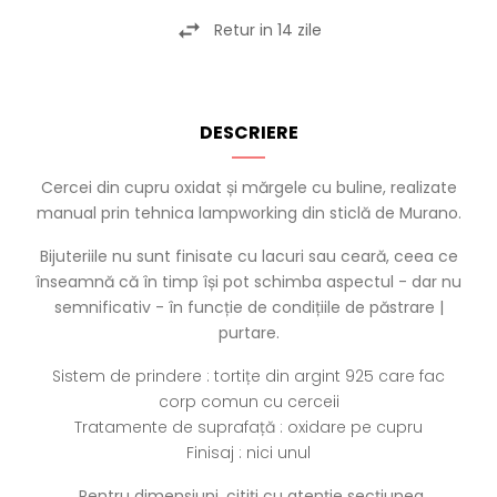
Retur in 14 zile
DESCRIERE
Cercei din cupru oxidat și mărgele cu buline, realizate
manual prin tehnica lampworking din sticlă de Murano.
Bijuteriile nu sunt finisate cu lacuri sau ceară, ceea ce
înseamnă că în timp își pot schimba aspectul - dar nu
semnificativ - în funcție de condițiile de păstrare |
purtare.
Sistem de prindere : tortițe din argint 925 care fac
corp comun cu cerceii
Tratamente de suprafață : oxidare pe cupru
Finisaj : nici unul
Pentru dimensiuni, citiți cu atenție secțiunea