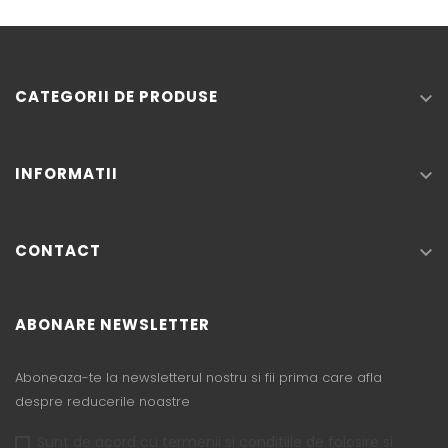
CATEGORII DE PRODUSE

INFORMATII

CONTACT

ABONARE NEWSLETTER
Aboneaza-te la newsletterul nostru si fii prima care afla
despre reducerile noastre
Sunt de acord cu termenii si conditiile de folosire si