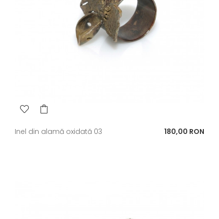
Pret
Inel din alamă oxidată 03
180,00 RON