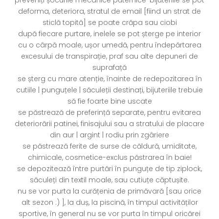
deforma, deteriora, stratul de email [fiind un strat de
sticlă topită] se poate crăpa sau ciobi
după fiecare purtare, inelele se pot șterge pe interior
cu o cârpă moale, ușor umedă, pentru îndepărtarea
excesului de transpirație, praf sau alte depuneri de
suprafață
se șterg cu mare atenție, înainte de redepozitarea în
cutiile | punguțele | săculeții destinați, bijuteriile trebuie
să fie foarte bine uscate
se păstrează de preferință separate, pentru evitarea
deteriorării patinei, finisajului sau a stratului de placare
din aur | argint | rodiu prin zgâriere
se păstrează ferite de surse de căldură, umiditate,
chimicale, cosmetice-exclus păstrarea în baie!
se depozitează între purtări în punguțe de tip ziplock,
săculeți din textil moale, sau cutiuțe căptușite.
nu se vor purta la curățenia de primăvară [sau orice
alt sezon :) ], la duș, la piscină, în timpul activităților
sportive, în general nu se vor purta în timpul oricărei