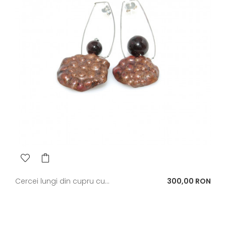
Pret
Cercei lungi din cupru cu...
300,00 RON