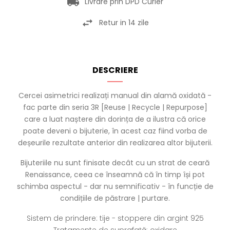
Livrare prin DPD Curier
Retur in 14 zile
DESCRIERE
Cercei asimetrici realizați manual din alamă oxidată -
fac parte din seria 3R [Reuse | Recycle | Repurpose]
care a luat naștere din dorința de a ilustra că orice
poate deveni o bijuterie, în acest caz fiind vorba de
deșeurile rezultate anterior din realizarea altor bijuterii.
Bijuteriile nu sunt finisate decât cu un strat de ceară
Renaissance, ceea ce înseamnă că în timp își pot
schimba aspectul - dar nu semnificativ - în funcție de
condițiile de păstrare | purtare.
Sistem de prindere: tije - stoppere din argint 925
Tratamente de suprafață: oxidare