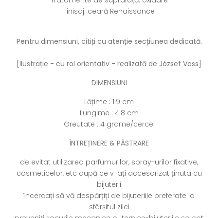
Finisaj: ceară Renaissance
Pentru dimensiuni, citiți cu atenție secțiunea dedicată.
[Ilustrație - cu rol orientativ - realizată de József Vass]
DIMENSIUNI
Lățime : 1.9 cm
Lungime : 4.8 cm
Greutate : 4 grame/cercel
ÎNTREȚINERE & PĂSTRARE
de evitat utilizarea parfumurilor, spray-urilor fixative,
cosmeticelor, etc după ce v-ați accesorizat ținuta cu
bijuterii
încercați să vă despărțiți de bijuteriile preferate la
sfârșitul zilei
preveniți șocurile mecanice puternice-bijuteriile se pot