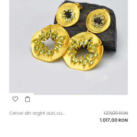
Pret
Cercei din argint auri, cu...
1.271,00 RON
de
Pret
1.017,00 RON
baza