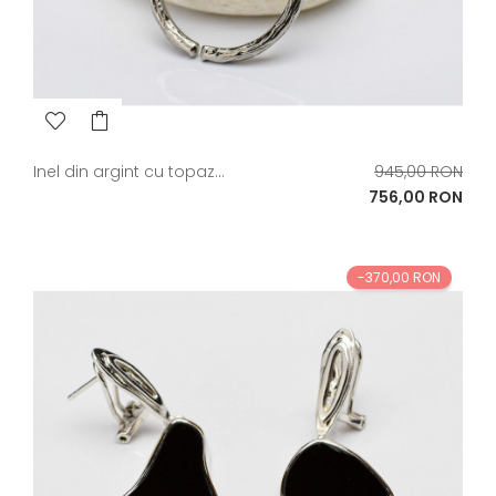
Pret
Inel din argint cu topaz...
945,00 RON
de
Pret
756,00 RON
baza
-370,00 RON