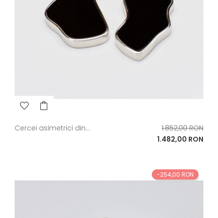
Pret
Cercei asimetrici din...
1.852,00 RON
de
Pret
1.482,00 RON
baza
-254,00 RON