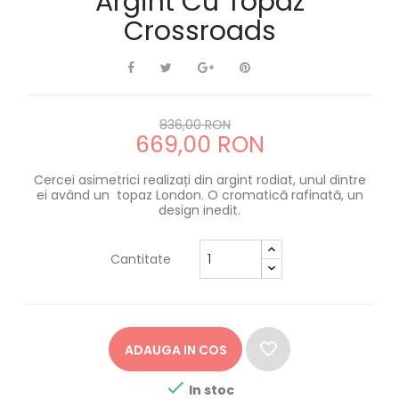
Argint Cu Topaz
Crossroads
836,00 RON
669,00 RON
Cercei asimetrici realizați din argint rodiat, unul dintre
ei având un topaz London. O cromatică rafinată, un
design inedit.
Cantitate
ADAUGA IN COS

In stoc