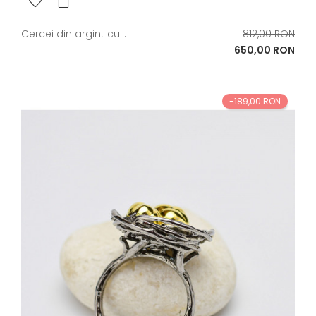
Pret
Cercei din argint cu...
812,00 RON
de
Pret
650,00 RON
baza
-189,00 RON