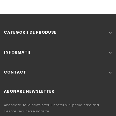
CATEGORII DE PRODUSE

INFORMATII

CONTACT

ABONARE NEWSLETTER
Aboneaza-te la newsletterul nostru si fii prima care afla
despre reducerile noastre