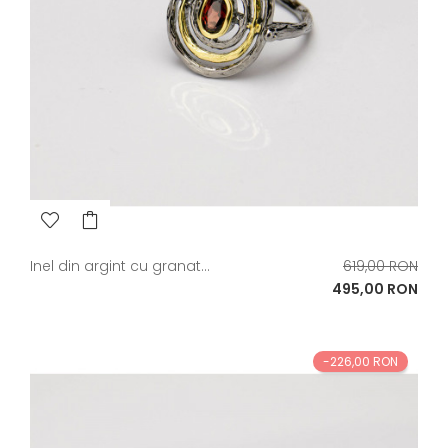
Pret
Inel din argint cu granat...
619,00 RON
de
Pret
495,00 RON
baza
-226,00 RON