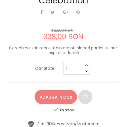
Celebration
423,00 RON
338,00 RON
Cercei realizați manual din argint, placați parțial cu aur.
Inspirație florală.
Cantitate
ADAUGA IN COS

In stoc
Plati 3DSecure Visa/Mastercard