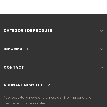
CATEGORII DE PRODUSE

INFORMATII

CONTACT

ABONARE NEWSLETTER
Aboneaza-te la newsletterul nostru si fii prima care afla
despre reducerile noastre