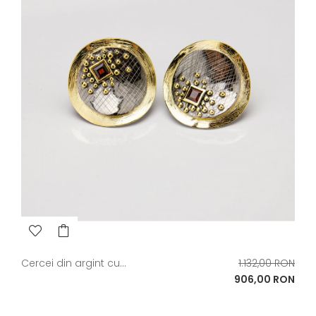
Pret
Cercei din argint cu...
1.132,00 RON
de
Pret
906,00 RON
baza