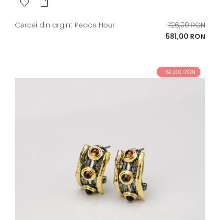
Pret
Cercei din argint Peace Hour
726,00 RON
de
Pret
581,00 RON
baza
-191,00 RON