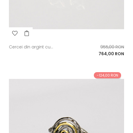
Pret
Cercei din argint cu...
955,00 RON
de
Pret
764,00 RON
baza
-124,00 RON