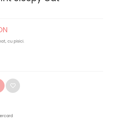
ON
at, cu pisici.
tercard