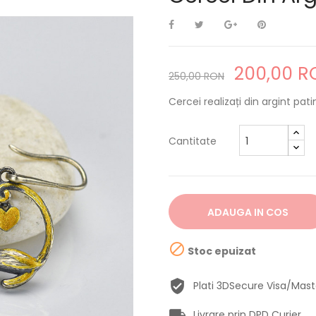
200,00 R
250,00 RON
Cercei realizați din argint patin
Cantitate
ADAUGA IN COS

Stoc epuizat
Plati 3DSecure Visa/Mas
Livrare prin DPD Curier