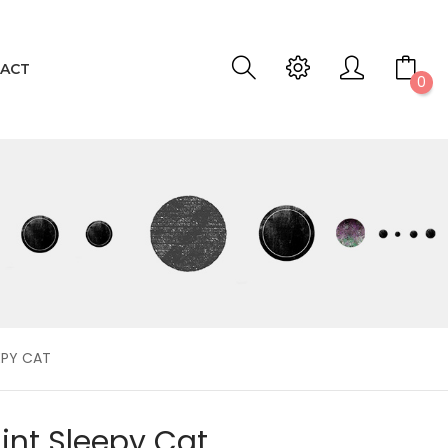
ACT
0
EPY CAT
int Sleepy Cat