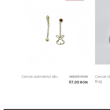
Pret
Cercei asimetrici din...
146,00 RON
Cercei d
Bug
de
Pret
117,00 RON
baza