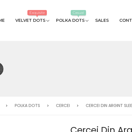
Exquisite
Casual
ME
VELVET DOTS
POLKA DOTS
SALES
CONT
POLKA DOTS
CERCEI
CERCEI DIN ARGINT SLE
Cercei Din Arg