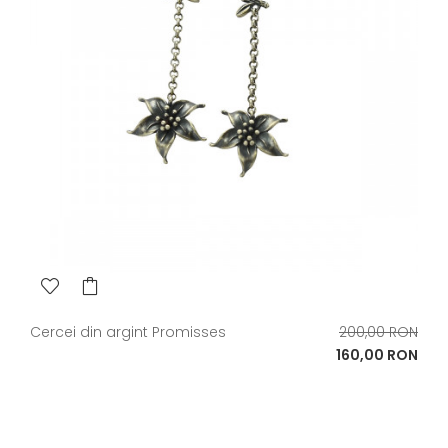
Pret
Cercei din argint Promisses
200,00 RON
de
Pret
160,00 RON
baza