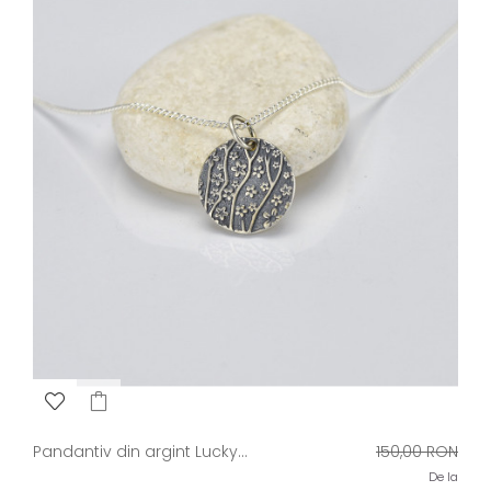
Pret
Pandantiv din argint Lucky...
150,00 RON
de
De la