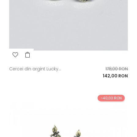
Pret
Cercei din argint Lucky...
178,00 RON
de
Pret
142,00 RON
baza
-40,00 RON