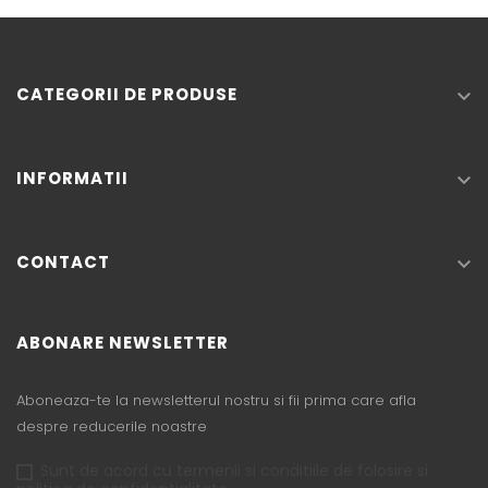
CATEGORII DE PRODUSE

INFORMATII

CONTACT

ABONARE NEWSLETTER
Aboneaza-te la newsletterul nostru si fii prima care afla
despre reducerile noastre
Sunt de acord cu termenii si conditiile de folosire si