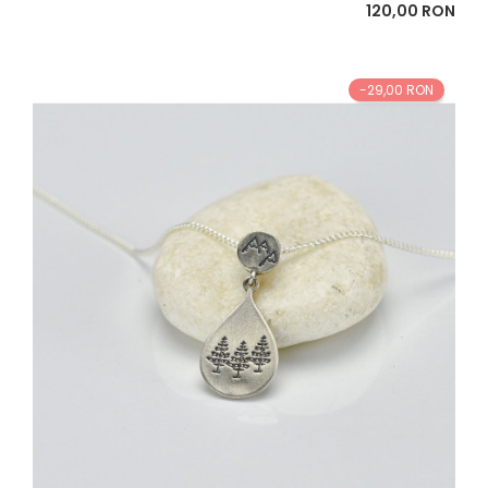
baza
Pret
120,00 RON
-29,00 RON