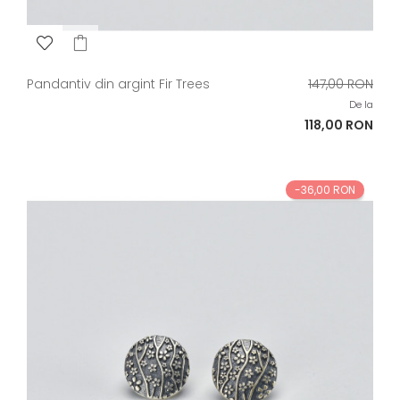
Pret
Pandantiv din argint Fir Trees
147,00 RON
de
De la
baza
Pret
118,00 RON
-36,00 RON