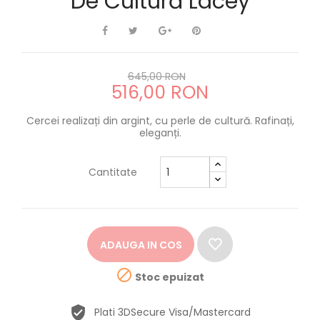
De Cultură Lacey
645,00 RON
516,00 RON
Cercei realizați din argint, cu perle de cultură. Rafinați,
eleganți.
Cantitate
ADAUGA IN COS

Stoc epuizat
Plati 3DSecure Visa/Mastercard