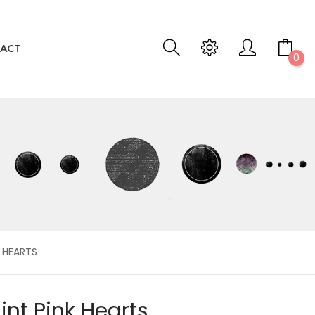
ACT
0
K HEARTS
int Pink Hearts