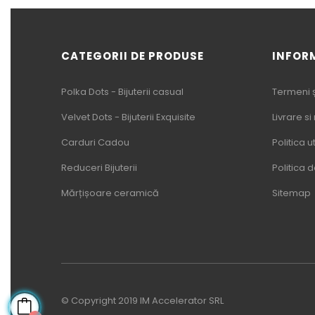
CATEGORII DE PRODUSE
INFOR
Polka Dots - Bijuterii casual
Termeni și
Velvet Dots - Bijuterii Exquisite
Livrare si
Carduri Cadou
Politica u
Reduceri Bijuterii
Politica 
Mărțișoare ceramică
Sitemap
© Copyright 2019 IM Accelerator SRL