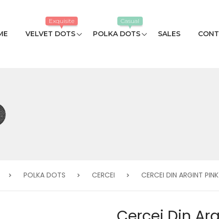
Exquisite
Casual
ME
VELVET DOTS
POLKA DOTS
SALES
CONT
POLKA DOTS
CERCEI
CERCEI DIN ARGINT PIN
Cercei Din Arg