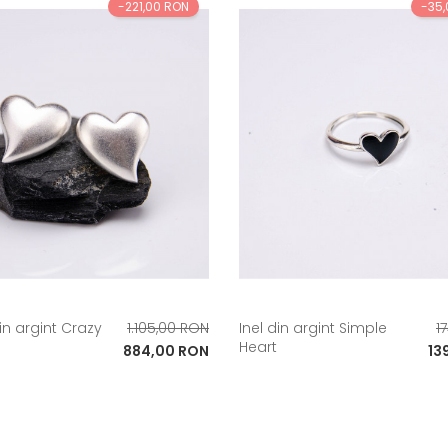
-221,00 RON
-35
Pret
Pre
in argint Crazy
1.105,00 RON
Inel din argint Simple
1
Heart
de
Pret
de
Pre
884,00 RON
13
baza
ba