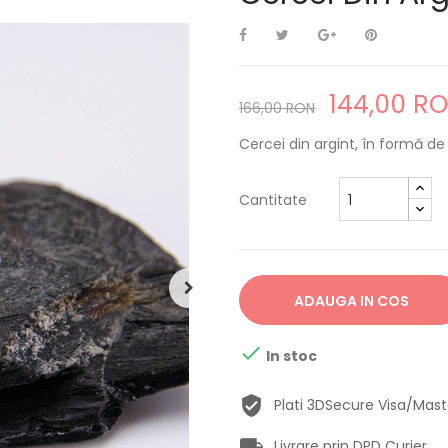
144,00 R
166,00 RON
Cercei din argint, în formă de 
Cantitate
ADAUGA IN COS

In stoc
Plati 3DSecure Visa/Mas
Livrare prin DPD Curier