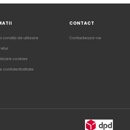
MATII
CONTACT
 condiții de utilizare
Contacteaza-ne
 retur
tilizare cookies
de confidentialitate