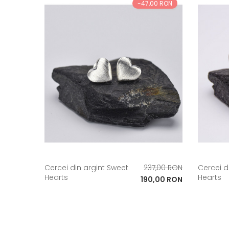
-47,00 RON
Pret
Cercei din argint Sweet
237,00 RON
Cercei d
Hearts
Hearts
de
Pret
190,00 RON
baza