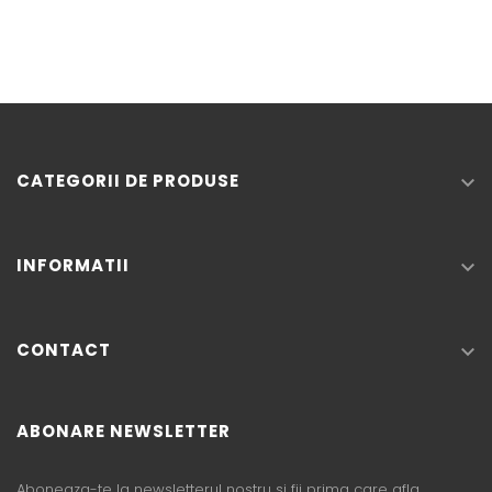
CATEGORII DE PRODUSE

INFORMATII

CONTACT

ABONARE NEWSLETTER
Aboneaza-te la newsletterul nostru si fii prima care afla