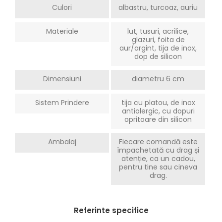
Culori
albastru, turcoaz, auriu
Materiale
lut, tusuri, acrilice,
glazuri, foita de
aur/argint, tija de inox,
dop de silicon
Dimensiuni
diametru 6 cm
Sistem Prindere
tija cu platou, de inox
antialergic, cu dopuri
opritoare din silicon
Ambalaj
Fiecare comandă este
împachetată cu drag și
atenție, ca un cadou,
pentru tine sau cineva
drag.
Referinte specifice