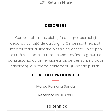
Retur in 14 zile
DESCRIERE
Cercei statement, pictați în design abstract și
decorați cu foiță de aur/argint. Cerceii sunt realizați
integral manual, fiecare piesă fiind diferită, unică prin
textură și culoare. Extrem de ușori, având o greutate
contrastantă cu dimensiunea lor, cerceii sunt nu doar
fascinanți, ci și foarte confortabili și ușor de purtat.
DETALII ALE PRODUSULUI
Marca
Ramona Sandu
Referinta
RS-B-CXL1
Fisa tehnica