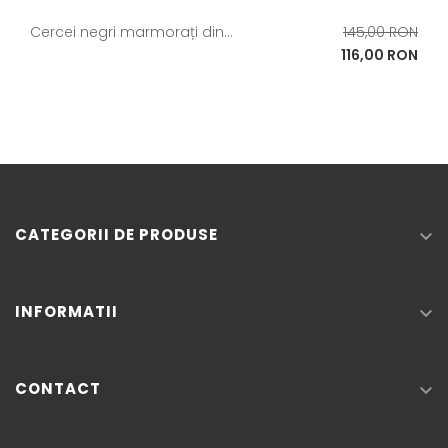
Pret
Cercei negri marmorați din...
145,00 RON
de
Pret
116,00 RON
baza
CATEGORII DE PRODUSE

INFORMATII

CONTACT
