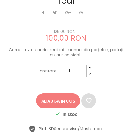
Tear
125,00 RON
100,00 RON
Cercei roz cu auriu, realizați manual din porțelan, pictați
cu aur coloidal.
Cantitate
ADAUGA IN COS

In stoc
Plati 3DSecure Visa/Mastercard