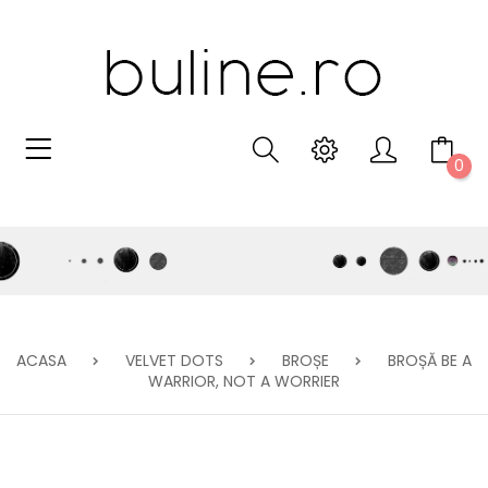
0
ACASA
VELVET DOTS
BROȘE
BROȘĂ BE A
WARRIOR, NOT A WORRIER