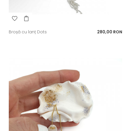
Pret
Broșă cu lanț Dots
280,00 RON