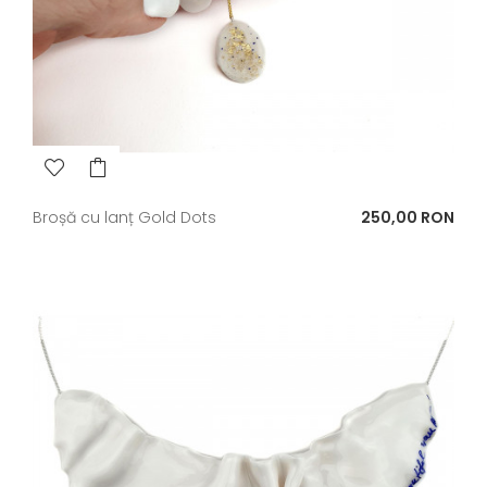
Pret
Broșă cu lanț Gold Dots
250,00 RON