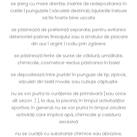
se șterg cu mare atentțe, înainte de redepozitarea în
cutiile | punguțele | săculeții destinați, bijuteriile trebuie
să fie foarte bine uscate
se păstrează de preferință separate, pentru evitarea
deteriorării patinei, finisajului sau a stratului de placare
din aur | argint | rodiu prin zgâriere
se păstrează ferite de surse de căldură, umiditate,
chimicale, cosmetice-exclus păstrarea în baie!
se depozitează între purtări în punguțe de tip ziplock,
săculeti din textil moale, sau cutiuțe căptușite.
nu se vor purta la curățenia de primăvară [sau orice
alt sezon :) ], la duș, la piscină, în timpul activitaățlor
sportive, în general, nu se vor purta în timpul oricărei
activități care implică apă, chimicale și caădura
excesivă
nu se curăță cu substanțe chimice sau abrazive,