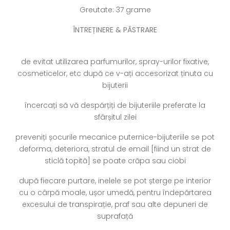
Greutate: 37 grame
ÎNTREȚINERE & PĂSTRARE
de evitat utilizarea parfumurilor, spray-urilor fixative,
cosmeticelor, etc după ce v-ați accesorizat ținuta cu
bijuterii
încercați să vă despărțiți de bijuteriile preferate la
sfârșitul zilei
preveniți șocurile mecanice puternice-bijuteriile se pot
deforma, deteriora, stratul de email [fiind un strat de
sticlă topită] se poate crăpa sau ciobi
după fiecare purtare, inelele se pot șterge pe interior
cu o cârpă moale, ușor umedă, pentru îndepărtarea
excesului de transpirație, praf sau alte depuneri de
suprafață