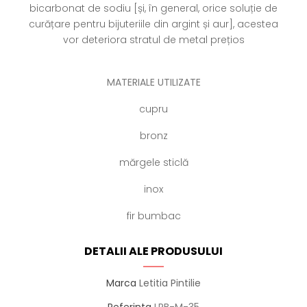
bicarbonat de sodiu [și, în general, orice soluție de
curățare pentru bijuteriile din argint și aur], acestea
vor deteriora stratul de metal prețios
MATERIALE UTILIZATE
cupru
bronz
mărgele sticlă
inox
fir bumbac
DETALII ALE PRODUSULUI
Marca
Letitia Pintilie
Referinta
LPB-M-35