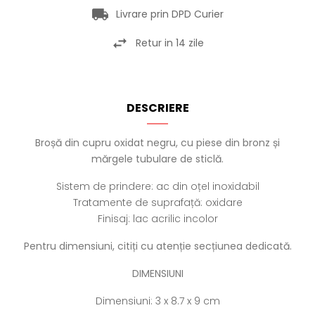
Livrare prin DPD Curier
Retur in 14 zile
DESCRIERE
Broșă din cupru oxidat negru, cu piese din bronz și
mărgele tubulare de sticlă.
Sistem de prindere: ac din oțel inoxidabil
Tratamente de suprafață: oxidare
Finisaj: lac acrilic incolor
Pentru dimensiuni, citiți cu atenție secțiunea dedicată.
DIMENSIUNI
Dimensiuni: 3 x 8.7 x 9 cm