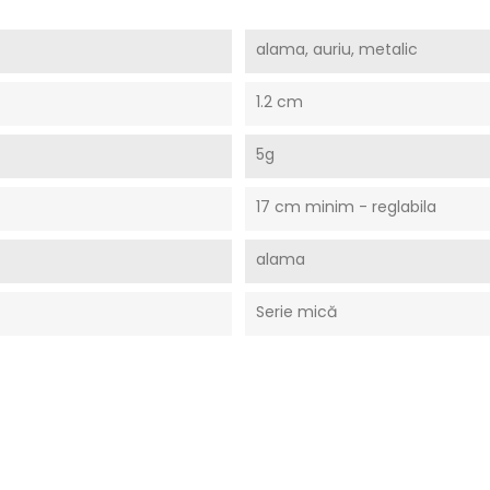
alama, auriu, metalic
1.2 cm
5g
17 cm minim - reglabila
alama
Serie mică