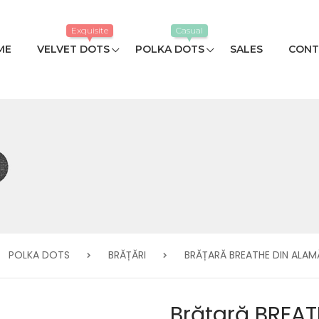
Exquisite
Casual
ME
VELVET DOTS
POLKA DOTS
SALES
CONT
POLKA DOTS
BRĂȚĂRI
BRĂȚARĂ BREATHE DIN ALA
Brățară BREAT