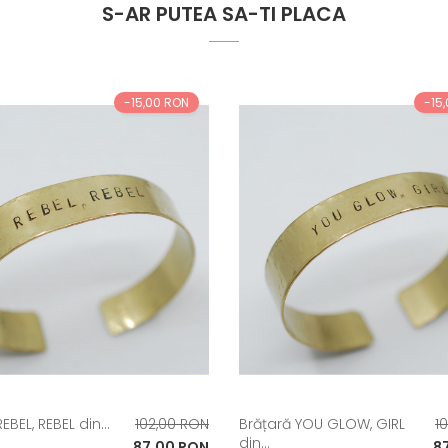
S-AR PUTEA SA-TI PLACA
-15,00 RON
-15
Pret
Pr
EBEL, REBEL din...
102,00 RON
Brățară YOU GLOW, GIRL
1
din...
de
Pret
d
Pr
87,00 RON
8