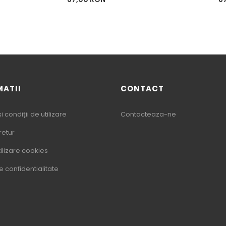
baza
b
MATII
CONTACT
 condiții de utilizare
Contacteaza-ne
 retur
tilizare cookies
de confidentialitate