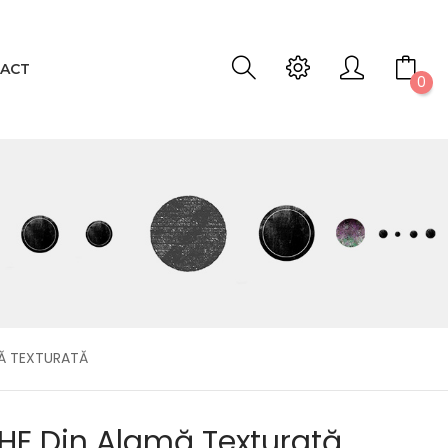
ACT
0
MĂ TEXTURATĂ
HE Din Alamă Texturată