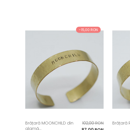
-15,00 RON
Pret
Brățară MOONCHILD din
102,00 RON
Brățară R
alamă...
de
Pret
87,00 RON