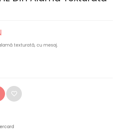
N
 alamă texturată, cu mesaj.
tercard