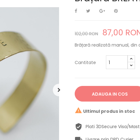
87,00 RO
102,00 RON
Brățară realizată manual, din
Cantitate
ADAUGA IN COS

Ultimul produs in stoc
Plati 3DSecure Visa/Mas
Livrare prin DPD Curier