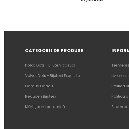
baza
CATEGORII DE PRODUSE
INFOR
Polka Dots - Bijuterii casual
Termeni și
Velvet Dots - Bijuterii Exquisite
Livrare si
Carduri Cadou
Politica u
Reduceri Bijuterii
Politica 
Mărțișoare ceramică
Sitemap