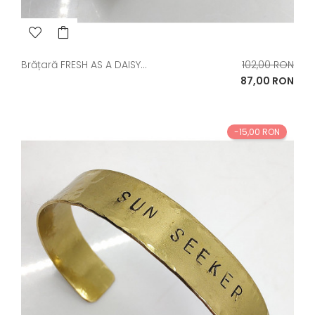
Pret
Brățară FRESH AS A DAISY...
102,00 RON
de
Pret
87,00 RON
baza
-15,00 RON