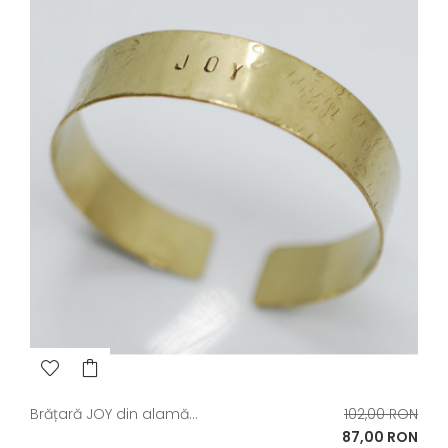
Pret
Brățară JOY din alamă...
102,00 RON
de
Pret
87,00 RON