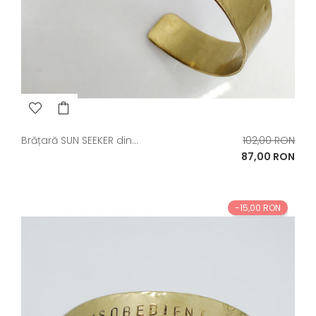
Pret
Brățară SUN SEEKER din...
102,00 RON
de
Pret
87,00 RON
baza
-15,00 RON