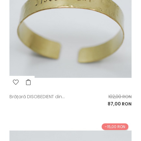
Pret
Brățară DISOBEDIENT din...
102,00 RON
de
Pret
87,00 RON
baza
-15,00 RON