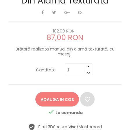
Din Alamă Texturată
102,00 RON
87,00 RON
Brățară realizată manual din alamă texturată, cu
mesaj.
Cantitate
ADAUGA IN COS

La comanda
Plati 3DSecure Visa/Mastercard