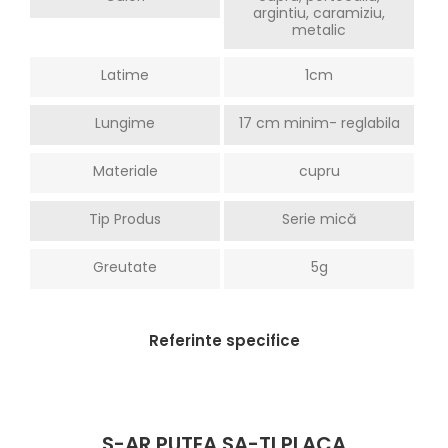
argintiu, caramiziu,
metalic
Latime
1cm
Lungime
17 cm minim- reglabila
Materiale
cupru
Tip Produs
Serie mică
Greutate
5g
Referinte specifice
S-AR PUTEA SA-TI PLACA