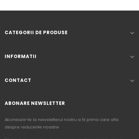
CATEGORII DE PRODUSE

INFORMATII

CONTACT

ABONARE NEWSLETTER
Aboneaza-te la newsletterul nostru si fii prima care afla
despre reducerile noastre