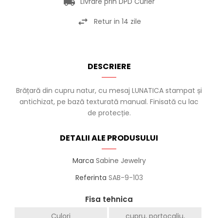
Livrare prin DPD Curier
Retur in 14 zile
DESCRIERE
Brățară din cupru natur, cu mesaj LUNATICA stampat și
antichizat, pe bază texturată manual. Finisată cu lac
de protecție.
DETALII ALE PRODUSULUI
Marca
Sabine Jewelry
Referinta
SAB-9-103
Fisa tehnica
Culori
cupru, portocaliu,