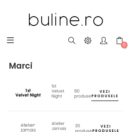
0
Marci
1st
90
Velvet
VEZI
produse
Night
PRODUSELE
Atelier
30
VEZI
Jamais
produse
PRODUSELE