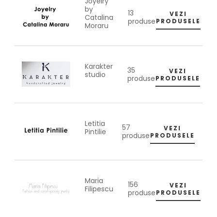
Joyelry
by
13
VEZI
Catalina
produse
PRODUSELE
Moraru
Karakter
35
VEZI
studio
produse
PRODUSELE
Letitia
57
VEZI
Pintilie
produse
PRODUSELE
Maria
156
VEZI
Filipescu
produse
PRODUSELE