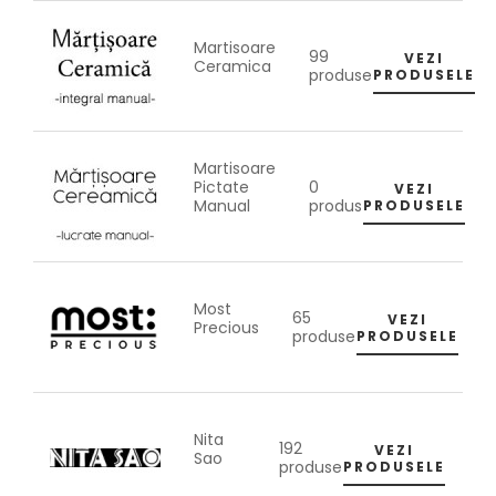
Martisoare
99
VEZI
Ceramica
produse
PRODUSELE
Martisoare
0
Pictate
VEZI
produs
Manual
PRODUSELE
Most
65
VEZI
Precious
produse
PRODUSELE
Nita
192
VEZI
Sao
produse
PRODUSELE