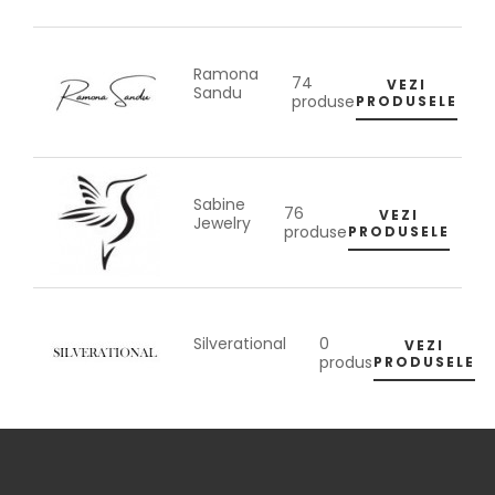
Ramona
74
VEZI
Sandu
produse
PRODUSELE
Sabine
76
VEZI
Jewelry
produse
PRODUSELE
0
Silverational
VEZI
produs
PRODUSELE