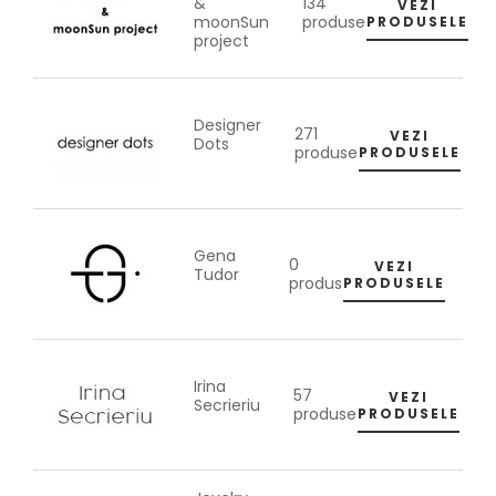
134
&
VEZI
produse
moonSun
PRODUSELE
project
Designer
271
VEZI
Dots
produse
PRODUSELE
Gena
0
VEZI
Tudor
produs
PRODUSELE
Irina
57
VEZI
Secrieriu
produse
PRODUSELE