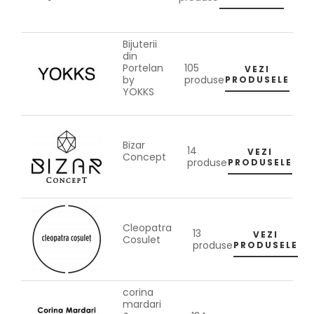
Bijuterii
din
105
Portelan
VEZI
produse
by
PRODUSELE
YOKKS
Bizar
14
VEZI
Concept
produse
PRODUSELE
Cleopatra
13
VEZI
Cosulet
produse
PRODUSELE
corina
mardari