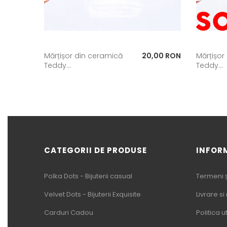
Pret
Mărțișor din ceramică
20,00 RON
Mărțișor
Teddy...
Teddy...
CATEGORII DE PRODUSE
INFOR
Polka Dots - Bijuterii casual
Termeni și
Velvet Dots - Bijuterii Exquisite
Livrare si
Carduri Cadou
Politica u