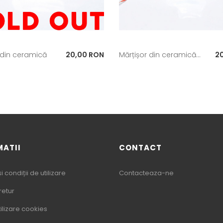
Pret
Pr
 din ceramică
20,00 RON
Mărțișor din ceramică...
2
MATII
CONTACT
 condiții de utilizare
Contacteaza-ne
 retur
tilizare cookies