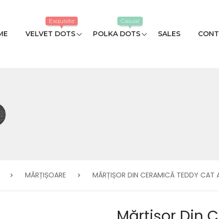
Exquisite
Casual
ME
VELVET DOTS
POLKA DOTS
SALES
CONT
MĂRȚIȘOARE
MĂRȚIȘOR DIN CERAMICĂ TEDDY CAT
Mărțișor Din 