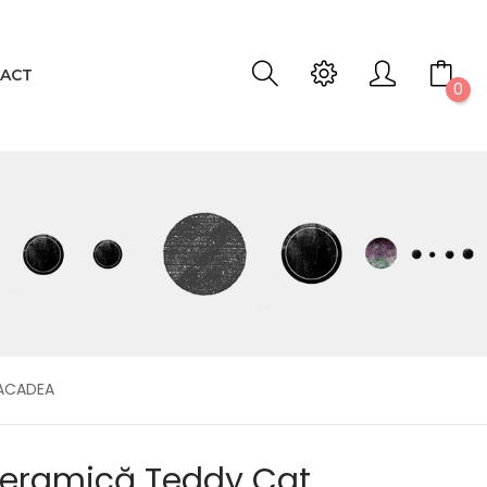
ACT
0
 ACADEA
Ceramică Teddy Cat