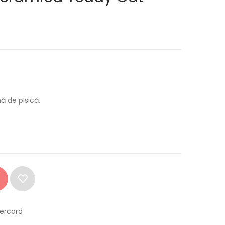
ă de pisică.
tercard