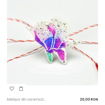
Pret
Mărțișor din ceramică...
20,00 RON