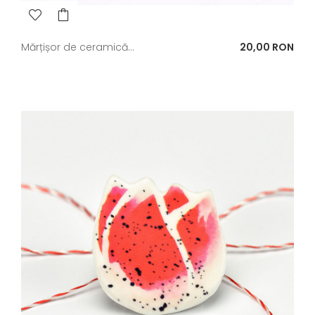
Pret
Mărțișor de ceramică...
20,00 RON