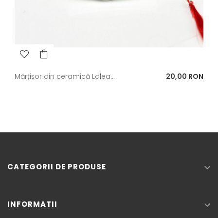
Pret
Mărțișor din ceramică Lalea...
20,00 RON
CATEGORII DE PRODUSE

INFORMATII
