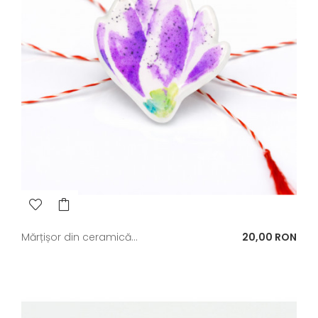
Pret
Mărțișor din ceramică...
20,00 RON