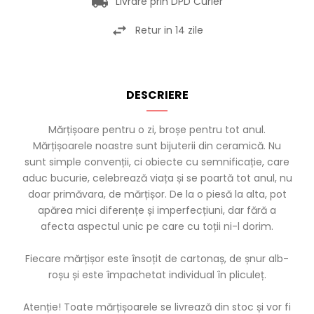
Livrare prin DPD Curier
Retur in 14 zile
DESCRIERE
Mărțișoare pentru o zi, broșe pentru tot anul.
Mărțișoarele noastre sunt bijuterii din ceramică. Nu
sunt simple convenții, ci obiecte cu semnificație, care
aduc bucurie, celebrează viața și se poartă tot anul, nu
doar primăvara, de mărțișor. De la o piesă la alta, pot
apărea mici diferențe și imperfecțiuni, dar fără a
afecta aspectul unic pe care cu toții ni-l dorim.
Fiecare mărțișor este însoțit de cartonaș, de șnur alb-
roșu și este împachetat individual în pliculeț.
Atenție! Toate mărțișoarele se livrează din stoc și vor fi